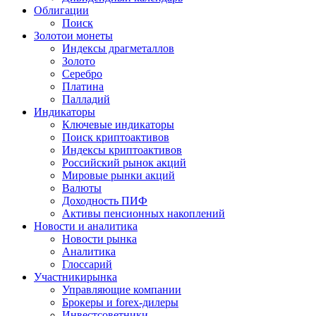
Облигации
Поиск
Золото
и монеты
Индексы драгметаллов
Золото
Серебро
Платина
Палладий
Индикаторы
Ключевые индикаторы
Поиск криптоактивов
Индексы криптоактивов
Российский рынок акций
Мировые рынки акций
Валюты
Доходность ПИФ
Активы пенсионных накоплений
Новости и аналитика
Новости рынка
Аналитика
Глоссарий
Участники
рынка
Управляющие компании
Брокеры и forex-дилеры
Инвестсоветники