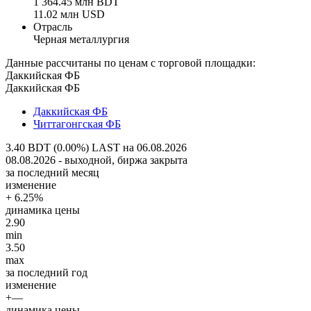
1 364.45 млн BDT
11.02 млн USD
Отрасль
Черная металлургия
Данные рассчитаны по ценам с торговой площадки:
Даккийская ФБ
Даккийская ФБ
Даккийская ФБ
Читтагонгская ФБ
3.40 BDT (0.00%)
LAST на 06.08.2026
08.08.2026 - выходной, биржа закрыта
за последний месяц
изменение
+ 6.25%
динамика цены
2.90
min
3.50
max
за последний год
изменение
+—
динамика цены