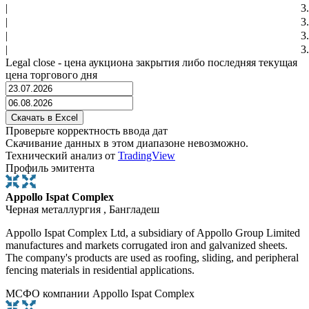
|
3
|
3
|
3
|
3
Legal close - цена аукциона закрытия либо последняя текущая
цена торгового дня
Проверьте корректность ввода дат
Скачивание данных в этом диапазоне невозможно.
Технический анализ от
TradingView
Профиль эмитента
Appollo Ispat Complex
Черная металлургия , Бангладеш
Appollo Ispat Complex Ltd, a subsidiary of Appollo Group Limited
manufactures and markets corrugated iron and galvanized sheets.
The company's products are used as roofing, sliding, and peripheral
fencing materials in residential applications.
МСФО компании Appollo Ispat Complex