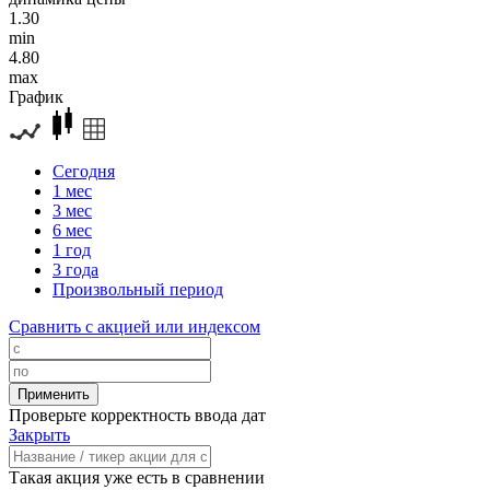
1.30
min
4.80
max
График
Сегодня
1 мес
3 мес
6 мес
1 год
3 года
Произвольный период
Сравнить с акцией или индексом
Проверьте корректность ввода дат
Закрыть
Такая акция уже есть в сравнении