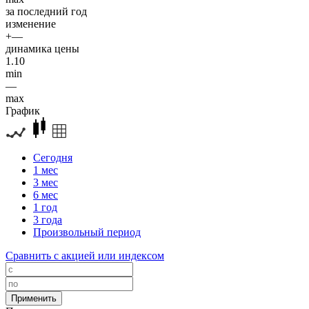
за последний год
изменение
+—
динамика цены
1.10
min
—
max
График
Сегодня
1 мес
3 мес
6 мес
1 год
3 года
Произвольный период
Сравнить с акцией или индексом