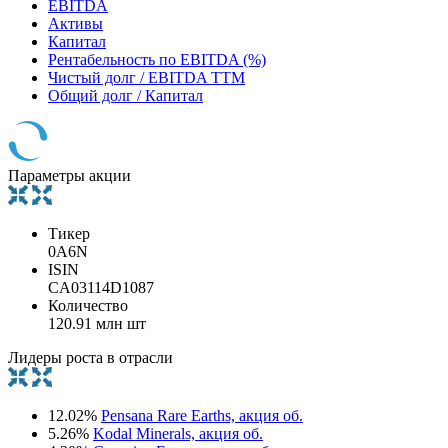
EBITDA
Активы
Капитал
Рентабельность по EBITDA (%)
Чистый долг / EBITDA TTM
Общий долг / Капитал
Параметры акции
Тикер
0A6N
ISIN
CA03114D1087
Количество
120.91 млн шт
Лидеры роста в отрасли
12.02%
Pensana Rare Earths, акция об.
5.26%
Kodal Minerals, акция об.