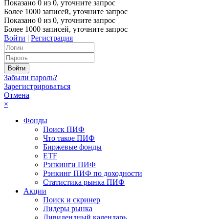
Показано
0
из
0
, уточните запрос
Более 1000 записей, уточните запрос
Показано
0
из
0
, уточните запрос
Более 1000 записей, уточните запрос
Войти
|
Регистрация
Забыли пароль?
Зарегистрироваться
Отмена
×
Фонды
Поиск ПИФ
Что такое ПИФ
Биржевые фонды
ETF
Рэнкинги ПИФ
Рэнкинг ПИФ по доходности
Статистика рынка ПИФ
Акции
Поиск и скринер
Лидеры рынка
Дивидендный календарь