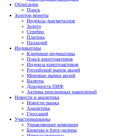
Облигации
Поиск
Золото
и монеты
Индексы драгметаллов
Золото
Серебро
Платина
Палладий
Индикаторы
Ключевые индикаторы
Поиск криптоактивов
Индексы криптоактивов
Российский рынок акций
Мировые рынки акций
Валюты
Доходность ПИФ
Активы пенсионных накоплений
Новости и аналитика
Новости рынка
Аналитика
Глоссарий
Участники
рынка
Управляющие компании
Брокеры и forex-дилеры
Инвестсоветники