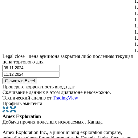
|
1
|
1
|
1
|
1
|
1
|
1
|
1
|
1
|
1
Legal close - цена аукциона закрытия либо последняя текущая
цена торгового дня
Проверьте корректность ввода дат
Скачивание данных в этом диапазоне невозможно.
Технический анализ от
TradingView
Профиль эмитента
Amex Exploration
Добыча прочих полезных ископаемых , Канада
Amex Exploration Inc., a junior mining exploration company,
primarily explores for gold properties in Canada. It also focuses on