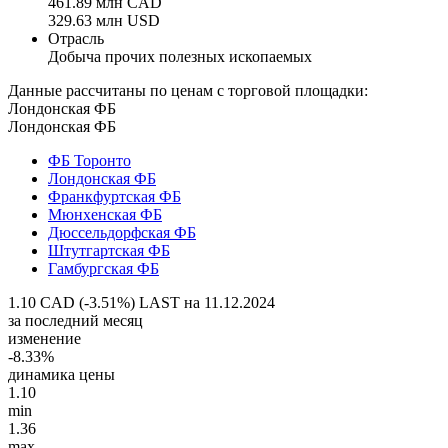
461.89 млн CAD
329.63 млн USD
Отрасль
Добыча прочих полезных ископаемых
Данные рассчитаны по ценам с торговой площадки:
Лондонская ФБ
Лондонская ФБ
ФБ Торонто
Лондонская ФБ
Франкфуртская ФБ
Мюнхенская ФБ
Дюссельдорфская ФБ
Штутгартская ФБ
Гамбургская ФБ
1.10 CAD (-3.51%)
LAST на 11.12.2024
за последний месяц
изменение
-8.33%
динамика цены
1.10
min
1.36
max