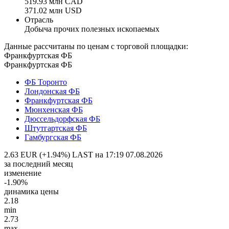
519.93 млн CAD
371.02 млн USD
Отрасль
Добыча прочих полезных ископаемых
Данные рассчитаны по ценам с торговой площадки:
Франкфуртская ФБ
Франкфуртская ФБ
ФБ Торонто
Лондонская ФБ
Франкфуртская ФБ
Мюнхенская ФБ
Дюссельдорфская ФБ
Штутгартская ФБ
Гамбургская ФБ
2.63 EUR (+1.94%)
LAST на 17:19 07.08.2026
за последний месяц
изменение
-1.90%
динамика цены
2.18
min
2.73
max