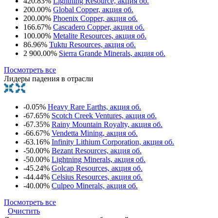
420.83%
Lightning Resource, акция об.
200.00%
Global Copper, акция об.
200.00%
Phoenix Copper, акция об.
166.67%
Cascadero Copper, акция об.
100.00%
Metalite Resources, акция об.
86.96%
Tuktu Resources, акция об.
2 900.00%
Sierra Grande Minerals, акция об.
Посмотреть все
Лидеры падения в отрасли
-0.05%
Heavy Rare Earths, акция об.
-67.65%
Scotch Creek Ventures, акция об.
-67.35%
Rainy Mountain Royalty, акция об.
-66.67%
Vendetta Mining, акция об.
-63.16%
Infinity Lithium Corporation, акция об.
-50.00%
Bezant Resources, акция об.
-50.00%
Lightning Minerals, акция об.
-45.24%
Golcap Resources, акция об.
-44.44%
Celsius Resources, акция об.
-40.00%
Culpeo Minerals, акция об.
Посмотреть все
Очистить