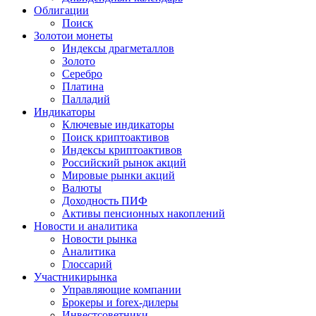
Облигации
Поиск
Золото
и монеты
Индексы драгметаллов
Золото
Серебро
Платина
Палладий
Индикаторы
Ключевые индикаторы
Поиск криптоактивов
Индексы криптоактивов
Российский рынок акций
Мировые рынки акций
Валюты
Доходность ПИФ
Активы пенсионных накоплений
Новости и аналитика
Новости рынка
Аналитика
Глоссарий
Участники
рынка
Управляющие компании
Брокеры и forex-дилеры
Инвестсоветники