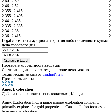
2.60
|
2.69
2
2.46
|
2.52
2
2.355
|
2.415
2
2.355
|
2.405
2
2.44
|
2.485
2
2.335
|
2.385
2
2.34
|
2.36
2
2.36
|
2.415
2
Legal close - цена аукциона закрытия либо последняя текущая
цена торгового дня
Проверьте корректность ввода дат
Скачивание данных в этом диапазоне невозможно.
Технический анализ от
TradingView
Профиль эмитента
Amex Exploration
Добыча прочих полезных ископаемых , Канада
Amex Exploration Inc., a junior mining exploration company,
primarily explores for gold properties in Canada. It also focuses on
base metal exploration.