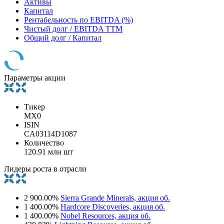
Активы
Капитал
Рентабельность по EBITDA (%)
Чистый долг / EBITDA TTM
Общий долг / Капитал
Параметры акции
Тикер
MX0
ISIN
CA03114D1087
Количество
120.91 млн шт
Лидеры роста в отрасли
2 900.00%
Sierra Grande Minerals, акция об.
1 400.00%
Hardcore Discoveries, акция об.
1 400.00%
Nobel Resources, акция об.