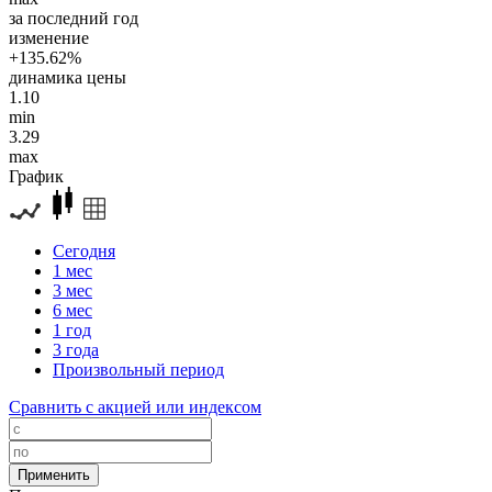
за последний год
изменение
+135.62%
динамика цены
1.10
min
3.29
max
График
Сегодня
1 мес
3 мес
6 мес
1 год
3 года
Произвольный период
Сравнить с акцией или индексом