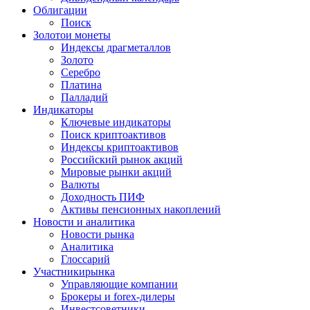
Облигации
Поиск
Золото
и монеты
Индексы драгметаллов
Золото
Серебро
Платина
Палладий
Индикаторы
Ключевые индикаторы
Поиск криптоактивов
Индексы криптоактивов
Российский рынок акций
Мировые рынки акций
Валюты
Доходность ПИФ
Активы пенсионных накоплений
Новости и аналитика
Новости рынка
Аналитика
Глоссарий
Участники
рынка
Управляющие компании
Брокеры и forex-дилеры
Инвестсоветники