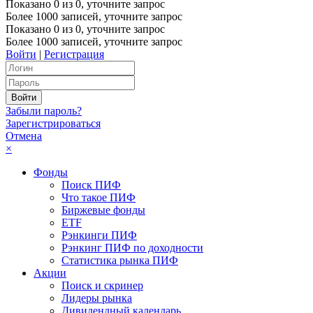
Показано
0
из
0
, уточните запрос
Более 1000 записей, уточните запрос
Показано
0
из
0
, уточните запрос
Более 1000 записей, уточните запрос
Войти
|
Регистрация
Забыли пароль?
Зарегистрироваться
Отмена
×
Фонды
Поиск ПИФ
Что такое ПИФ
Биржевые фонды
ETF
Рэнкинги ПИФ
Рэнкинг ПИФ по доходности
Статистика рынка ПИФ
Акции
Поиск и скринер
Лидеры рынка
Дивидендный календарь