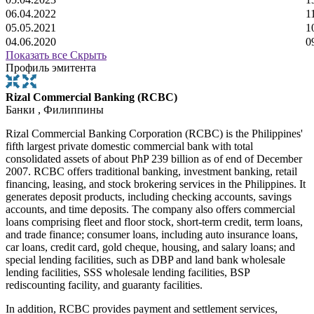
06.04.2022
1
05.05.2021
1
04.06.2020
0
Показать все
Скрыть
Профиль эмитента
Rizal Commercial Banking (RCBC)
Банки , Филиппины
Rizal Commercial Banking Corporation (RCBC) is the Philippines'
fifth largest private domestic commercial bank with total
consolidated assets of about PhP 239 billion as of end of December
2007. RCBC offers traditional banking, investment banking, retail
financing, leasing, and stock brokering services in the Philippines. It
generates deposit products, including checking accounts, savings
accounts, and time deposits. The company also offers commercial
loans comprising fleet and floor stock, short-term credit, term loans,
and trade finance; consumer loans, including auto insurance loans,
car loans, credit card, gold cheque, housing, and salary loans; and
special lending facilities, such as DBP and land bank wholesale
lending facilities, SSS wholesale lending facilities, BSP
rediscounting facility, and guaranty facilities.
In addition, RCBC provides payment and settlement services,