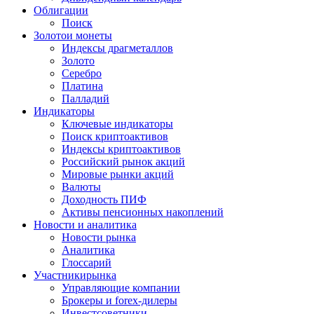
Облигации
Поиск
Золото
и монеты
Индексы драгметаллов
Золото
Серебро
Платина
Палладий
Индикаторы
Ключевые индикаторы
Поиск криптоактивов
Индексы криптоактивов
Российский рынок акций
Мировые рынки акций
Валюты
Доходность ПИФ
Активы пенсионных накоплений
Новости и аналитика
Новости рынка
Аналитика
Глоссарий
Участники
рынка
Управляющие компании
Брокеры и forex-дилеры
Инвестсоветники