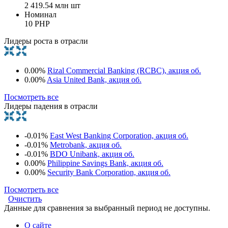
2 419.54 млн шт
Номинал
10 PHP
Лидеры роста в отрасли
0.00%
Rizal Commercial Banking (RCBC), акция об.
0.00%
Asia United Bank, акция об.
Посмотреть все
Лидеры падения в отрасли
-0.01%
East West Banking Corporation, акция об.
-0.01%
Metrobank, акция об.
-0.01%
BDO Unibank, акция об.
0.00%
Philippine Savings Bank, акция об.
0.00%
Security Bank Corporation, акция об.
Посмотреть все
Очистить
Данные для сравнения за выбранный период не доступны.
О сайте