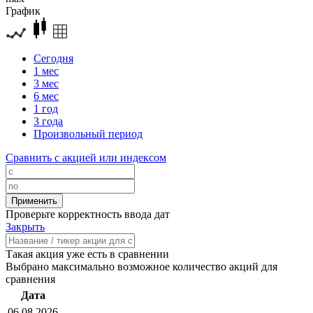
График
Сегодня
1 мес
3 мес
6 мес
1 год
3 года
Произвольный период
Сравнить с акцией или индексом
Проверьте корректность ввода дат
Закрыть
Такая акция уже есть в сравнении
Выбрано максимально возможное количество акций для
сравнения
Дата
06.08.2026