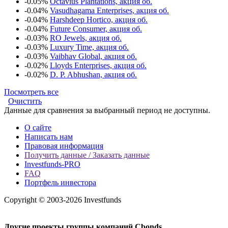
-0.05%
Octavius Plantations, акция об.
-0.04%
Vasudhagama Enterprises, акция об.
-0.04%
Harshdeep Hortico, акция об.
-0.04%
Future Consumer, акция об.
-0.03%
RO Jewels, акция об.
-0.03%
Luxury Time, акция об.
-0.03%
Vaibhav Global, акция об.
-0.02%
Lloyds Enterprises, акция об.
-0.02%
D. P. Abhushan, акция об.
Посмотреть все
Очистить
Данные для сравнения за выбранный период не доступны.
О сайте
Написать нам
Правовая информация
Получить данные / Заказать данные
Investfunds-PRO
FAQ
Портфель инвестора
Copyright © 2003-2026 Investfunds
Другие проекты группы компаний Cbonds