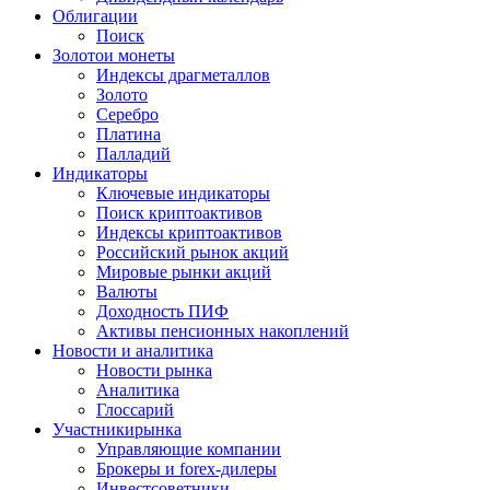
Облигации
Поиск
Золото
и монеты
Индексы драгметаллов
Золото
Серебро
Платина
Палладий
Индикаторы
Ключевые индикаторы
Поиск криптоактивов
Индексы криптоактивов
Российский рынок акций
Мировые рынки акций
Валюты
Доходность ПИФ
Активы пенсионных накоплений
Новости и аналитика
Новости рынка
Аналитика
Глоссарий
Участники
рынка
Управляющие компании
Брокеры и forex-дилеры
Инвестсоветники