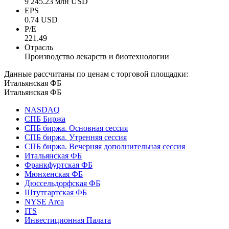
9 245.23 млн USD
EPS
0.74 USD
P/E
221.49
Отрасль
Производство лекарств и биотехнологии
Данные рассчитаны по ценам с торговой площадки:
Итальянская ФБ
Итальянская ФБ
NASDAQ
СПБ Биржа
СПБ биржа. Основная сессия
СПБ биржа. Утренняя сессия
СПБ биржа. Вечерняя дополнительная сессия
Итальянская ФБ
Франкфуртская ФБ
Мюнхенская ФБ
Дюссельдорфская ФБ
Штутгартская ФБ
NYSE Arca
ITS
Инвестиционная Палата