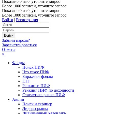
Показано
0
из
0
, уточните запрос
Более 1000 записей, уточните запрос
Показано
0
из
0
, уточните запрос
Более 1000 записей, уточните запрос
Войти
|
Регистрация
Забыли пароль?
Зарегистрироваться
Отмена
×
Фонды
Поиск ПИФ
Что такое ПИФ
Биржевые фонды
ETF
Рэнкинги ПИФ
Рэнкинг ПИФ по доходности
Статистика рынка ПИФ
Акции
Поиск и скринер
Лидеры рынка
Дивидендный календарь