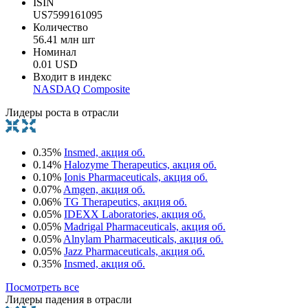
ISIN
US7599161095
Количество
56.41 млн шт
Номинал
0.01 USD
Входит в индекс
NASDAQ Composite
Лидеры роста в отрасли
0.35%
Insmed, акция об.
0.14%
Halozyme Therapeutics, акция об.
0.10%
Ionis Pharmaceuticals, акция об.
0.07%
Amgen, акция об.
0.06%
TG Therapeutics, акция об.
0.05%
IDEXX Laboratories, акция об.
0.05%
Madrigal Pharmaceuticals, акция об.
0.05%
Alnylam Pharmaceuticals, акция об.
0.05%
Jazz Pharmaceuticals, акция об.
0.35%
Insmed, акция об.
Посмотреть все
Лидеры падения в отрасли