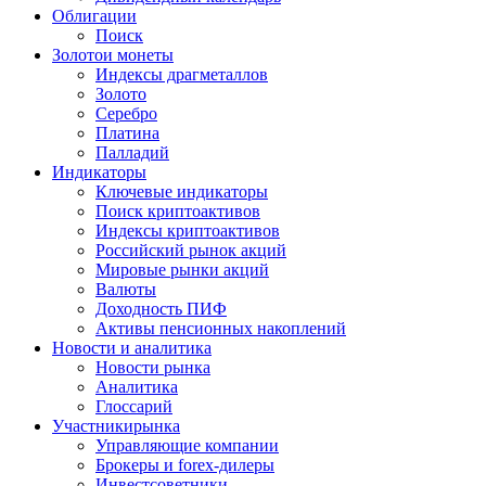
Облигации
Поиск
Золото
и монеты
Индексы драгметаллов
Золото
Серебро
Платина
Палладий
Индикаторы
Ключевые индикаторы
Поиск криптоактивов
Индексы криптоактивов
Российский рынок акций
Мировые рынки акций
Валюты
Доходность ПИФ
Активы пенсионных накоплений
Новости и аналитика
Новости рынка
Аналитика
Глоссарий
Участники
рынка
Управляющие компании
Брокеры и forex-дилеры
Инвестсоветники