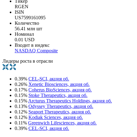
Тикер
RGEN
ISIN
US7599161095
Количество
56.41 млн шт
Номинал
0.01 USD
Входит в индекс
NASDAQ Composite
Лидеры роста в отрасли
0.39%
CEL-SCI, акция об.
0.26%
Xenetic Biosciences, акция об.
0.17%
Coherus BioSciences, акция об.
0.15%
Stoke Therapeutics, акция об.
0.15%
Arcturus Therapeutics Holdings, акция об.
0.13%
Odyssey Therapeutics, акция об.
0.12%
Seaport Therapeutics, акция об.
0.12%
Kodiak Sciences, акция об.
0.11%
Greenwich Lifesciences, акция об.
0.39%
CEL-SCI, акция об.