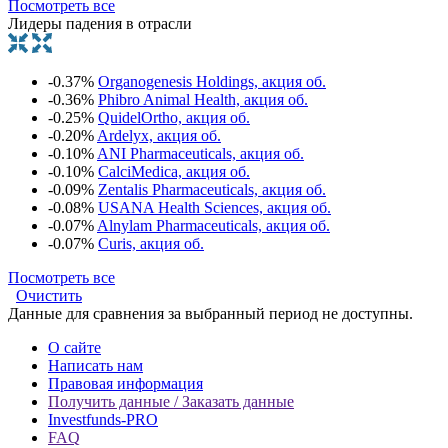
Посмотреть все
Лидеры падения в отрасли
-0.37%
Organogenesis Holdings, акция об.
-0.36%
Phibro Animal Health, акция об.
-0.25%
QuidelOrtho, акция об.
-0.20%
Ardelyx, акция об.
-0.10%
ANI Pharmaceuticals, акция об.
-0.10%
CalciMedica, акция об.
-0.09%
Zentalis Pharmaceuticals, акция об.
-0.08%
USANA Health Sciences, акция об.
-0.07%
Alnylam Pharmaceuticals, акция об.
-0.07%
Curis, акция об.
Посмотреть все
Очистить
Данные для сравнения за выбранный период не доступны.
О сайте
Написать нам
Правовая информация
Получить данные / Заказать данные
Investfunds-PRO
FAQ