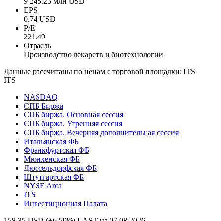
9 245.23 млн USD
EPS
0.74 USD
P/E
221.49
Отрасль
Производство лекарств и биотехнологии
Данные рассчитаны по ценам с торговой площадки: ITS
ITS
NASDAQ
СПБ Биржа
СПБ биржа. Основная сессия
СПБ биржа. Утренняя сессия
СПБ биржа. Вечерняя дополнительная сессия
Итальянская ФБ
Франкфуртская ФБ
Мюнхенская ФБ
Дюссельдорфская ФБ
Штутгартская ФБ
NYSE Arca
ITS
Инвестиционная Палата
158.35 USD (+6.59%)
LAST на 07.08.2026