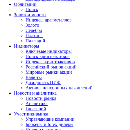
Облигации
Поиск
Золото
и монеты
Индексы драгметаллов
Золото
Серебро
Платина
Палладий
Индикаторы
Ключевые индикаторы
Поиск криптоактивов
Индексы криптоактивов
Российский рынок акций
Мировые рынки акций
Валюты
Доходность ПИФ
Активы пенсионных накоплений
Новости и аналитика
Новости рынка
Аналитика
Глоссарий
Участники
рынка
Управляющие компании
Брокеры и forex-дилеры
Инвестсоветники