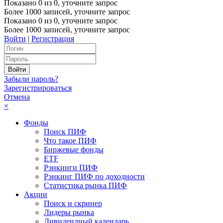
Показано
0
из
0
, уточните запрос
Более 1000 записей, уточните запрос
Показано
0
из
0
, уточните запрос
Более 1000 записей, уточните запрос
Войти
|
Регистрация
Забыли пароль?
Зарегистрироваться
Отмена
×
Фонды
Поиск ПИФ
Что такое ПИФ
Биржевые фонды
ETF
Рэнкинги ПИФ
Рэнкинг ПИФ по доходности
Статистика рынка ПИФ
Акции
Поиск и скринер
Лидеры рынка
Дивидендный календарь