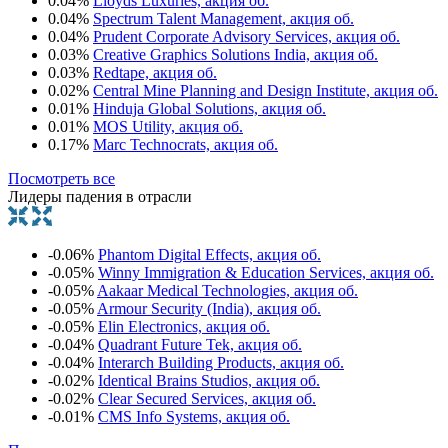
0.04%
Lloyds Luxuries, акция об.
0.04%
Spectrum Talent Management, акция об.
0.04%
Prudent Corporate Advisory Services, акция об.
0.03%
Creative Graphics Solutions India, акция об.
0.03%
Redtape, акция об.
0.02%
Central Mine Planning and Design Institute, акция об.
0.01%
Hinduja Global Solutions, акция об.
0.01%
MOS Utility, акция об.
0.17%
Marc Technocrats, акция об.
Посмотреть все
Лидеры падения в отрасли
-0.06%
Phantom Digital Effects, акция об.
-0.05%
Winny Immigration & Education Services, акция об.
-0.05%
Aakaar Medical Technologies, акция об.
-0.05%
Armour Security (India), акция об.
-0.05%
Elin Electronics, акция об.
-0.04%
Quadrant Future Tek, акция об.
-0.04%
Interarch Building Products, акция об.
-0.02%
Identical Brains Studios, акция об.
-0.02%
Clear Secured Services, акция об.
-0.01%
CMS Info Systems, акция об.