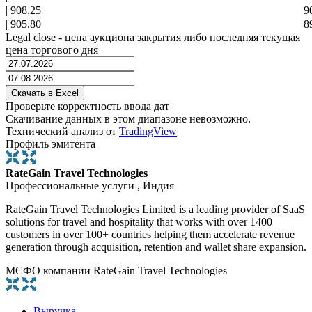
|
908.25
9
|
905.80
8
Legal close - цена аукциона закрытия либо последняя текущая
цена торгового дня
Проверьте корректность ввода дат
Скачивание данных в этом диапазоне невозможно.
Технический анализ от
TradingView
Профиль эмитента
RateGain Travel Technologies
Профессиональные услуги , Индия
RateGain Travel Technologies Limited is a leading provider of SaaS
solutions for travel and hospitality that works with over 1400
customers in over 100+ countries helping them accelerate revenue
generation through acquisition, retention and wallet share expansion.
МСФО компании RateGain Travel Technologies
Выручка