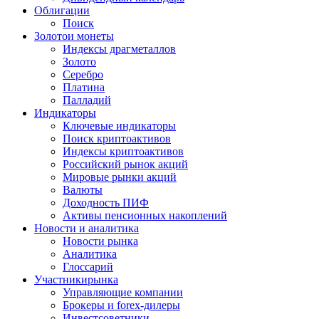
Облигации
Поиск
Золото
и монеты
Индексы драгметаллов
Золото
Серебро
Платина
Палладий
Индикаторы
Ключевые индикаторы
Поиск криптоактивов
Индексы криптоактивов
Российский рынок акций
Мировые рынки акций
Валюты
Доходность ПИФ
Активы пенсионных накоплений
Новости и аналитика
Новости рынка
Аналитика
Глоссарий
Участники
рынка
Управляющие компании
Брокеры и forex-дилеры
Инвестсоветники