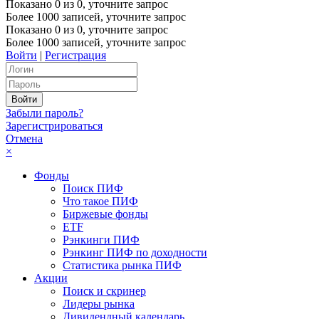
Показано
0
из
0
, уточните запрос
Более 1000 записей, уточните запрос
Показано
0
из
0
, уточните запрос
Более 1000 записей, уточните запрос
Войти
|
Регистрация
Забыли пароль?
Зарегистрироваться
Отмена
×
Фонды
Поиск ПИФ
Что такое ПИФ
Биржевые фонды
ETF
Рэнкинги ПИФ
Рэнкинг ПИФ по доходности
Статистика рынка ПИФ
Акции
Поиск и скринер
Лидеры рынка
Дивидендный календарь