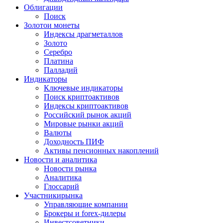
Облигации
Поиск
Золото
и монеты
Индексы драгметаллов
Золото
Серебро
Платина
Палладий
Индикаторы
Ключевые индикаторы
Поиск криптоактивов
Индексы криптоактивов
Российский рынок акций
Мировые рынки акций
Валюты
Доходность ПИФ
Активы пенсионных накоплений
Новости и аналитика
Новости рынка
Аналитика
Глоссарий
Участники
рынка
Управляющие компании
Брокеры и forex-дилеры
Инвестсоветники