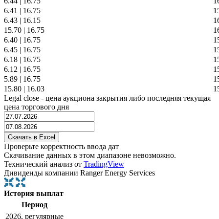
6.44
|
16.75
1
6.41
|
16.75
1
6.43
|
16.15
1
15.70
|
16.75
1
6.40
|
16.75
1
6.45
|
16.75
1
6.18
|
16.75
1
6.12
|
16.75
1
5.89
|
16.75
1
15.80
|
16.03
1
Legal close - цена аукциона закрытия либо последняя текущая
цена торгового дня
Проверьте корректность ввода дат
Скачивание данных в этом диапазоне невозможно.
Технический анализ от
TradingView
Дивиденды компании Ranger Energy Services
История выплат
Период
2026, регулярные