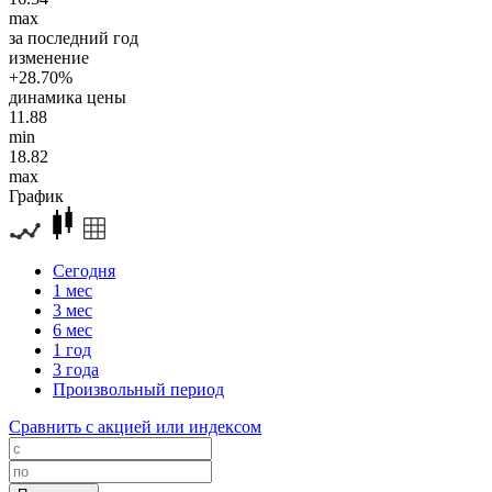
max
за последний год
изменение
+28.70%
динамика цены
11.88
min
18.82
max
График
Сегодня
1 мес
3 мес
6 мес
1 год
3 года
Произвольный период
Сравнить с акцией или индексом