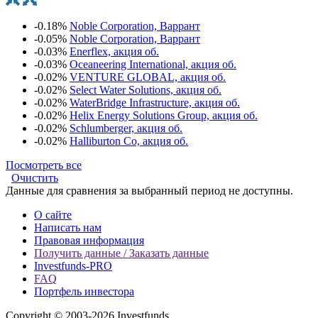
-0.18%
Noble Corporation, Варрант
-0.05%
Noble Corporation, Варрант
-0.03%
Enerflex, акция об.
-0.03%
Oceaneering International, акция об.
-0.02%
VENTURE GLOBAL, акция об.
-0.02%
Select Water Solutions, акция об.
-0.02%
WaterBridge Infrastructure, акция об.
-0.02%
Helix Energy Solutions Group, акция об.
-0.02%
Schlumberger, акция об.
-0.02%
Halliburton Co, акция об.
Посмотреть все
Очистить
Данные для сравнения за выбранный период не доступны.
О сайте
Написать нам
Правовая информация
Получить данные / Заказать данные
Investfunds-PRO
FAQ
Портфель инвестора
Copyright © 2003-2026 Investfunds