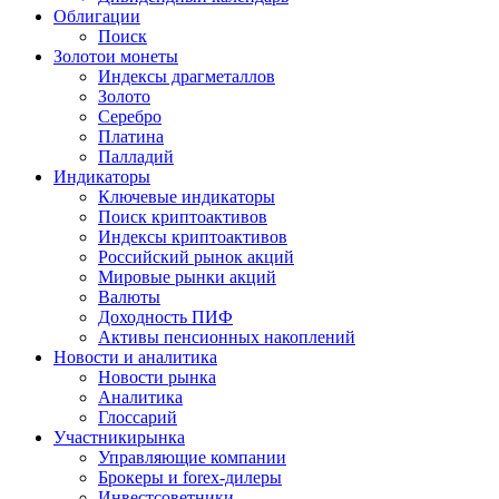
Облигации
Поиск
Золото
и монеты
Индексы драгметаллов
Золото
Серебро
Платина
Палладий
Индикаторы
Ключевые индикаторы
Поиск криптоактивов
Индексы криптоактивов
Российский рынок акций
Мировые рынки акций
Валюты
Доходность ПИФ
Активы пенсионных накоплений
Новости и аналитика
Новости рынка
Аналитика
Глоссарий
Участники
рынка
Управляющие компании
Брокеры и forex-дилеры
Инвестсоветники