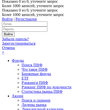
Показано
0
из
0
, уточните запрос
Более 1000 записей, уточните запрос
Показано
0
из
0
, уточните запрос
Более 1000 записей, уточните запрос
Войти
|
Регистрация
Забыли пароль?
Зарегистрироваться
Отмена
×
Фонды
Поиск ПИФ
Что такое ПИФ
Биржевые фонды
ETF
Рэнкинги ПИФ
Рэнкинг ПИФ по доходности
Статистика рынка ПИФ
Акции
Поиск и скринер
Лидеры рынка
Дивидендный календарь