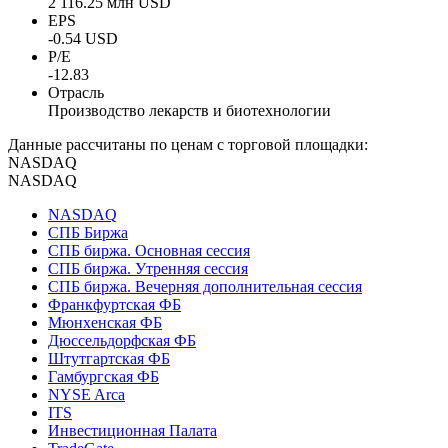
2 116.25 млн USD
EPS
-0.54 USD
P/E
-12.83
Отрасль
Производство лекарств и биотехнологии
Данные рассчитаны по ценам с торговой площадки:
NASDAQ
NASDAQ
NASDAQ
СПБ Биржа
СПБ биржа. Основная сессия
СПБ биржа. Утренняя сессия
СПБ биржа. Вечерняя дополнительная сессия
Франкфуртская ФБ
Мюнхенская ФБ
Дюссельдорфская ФБ
Штутгартская ФБ
Гамбургская ФБ
NYSE Arca
ITS
Инвестиционная Палата