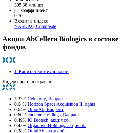
305.38 млн шт
β - коэффициент
0.70
Входит в индекс
NASDAQ Composite
Акции AbCellera Biologics в составе
фондов
Т-Капитал Биотехнологии
Лидеры роста в отрасли
5.33%
Celularity, Варрант
0.64%
Horizon Space Acquisition II, rights
0.64%
OmniAb, Варрант
0.60%
enGene Holdings, Варрант
0.49%
IO Biotech, акция об.
0.42%
Organovo Holdings, акция об.
0.38%
OmniAb, акция об.