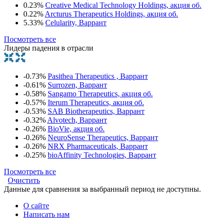
0.23%
Creative Medical Technology Holdings, акция об.
0.22%
Arcturus Therapeutics Holdings, акция об.
5.33%
Celularity, Варрант
Посмотреть все
Лидеры падения в отрасли
-0.73%
Pasithea Therapeutics , Варрант
-0.61%
Surrozen, Варрант
-0.58%
Sangamo Therapeutics, акция об.
-0.57%
Iterum Therapeutics, акция об.
-0.53%
SAB Biotherapeutics, Варрант
-0.32%
Alvotech, Варрант
-0.26%
BioVie, акция об.
-0.26%
NeuroSense Therapeutics, Варрант
-0.26%
NRX Pharmaceuticals, Варрант
-0.25%
bioAffinity Technologies, Варрант
Посмотреть все
Очистить
Данные для сравнения за выбранный период не доступны.
О сайте
Написать нам