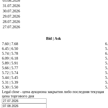
03.08.2026
31.07.2026
30.07.2026
29.07.2026
28.07.2026
27.07.2026
Bid
|
Ask
7.60
|
7.68
6
6.45
|
6.50
5
5.74
|
5.78
6
6.09
|
6.18
5
5.89
|
5.91
5
5.66
|
5.77
5
5.72
|
5.74
5
5.44
|
5.45
5
5.31
|
5.39
5
5.30
|
5.50
5
Legal close - цена аукциона закрытия либо последняя текущая
цена торгового дня