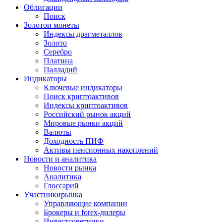
Облигации
Поиск
Золото
и монеты
Индексы драгметаллов
Золото
Серебро
Платина
Палладий
Индикаторы
Ключевые индикаторы
Поиск криптоактивов
Индексы криптоактивов
Российский рынок акций
Мировые рынки акций
Валюты
Доходность ПИФ
Активы пенсионных накоплений
Новости и аналитика
Новости рынка
Аналитика
Глоссарий
Участники
рынка
Управляющие компании
Брокеры и forex-дилеры
Инвестсоветники