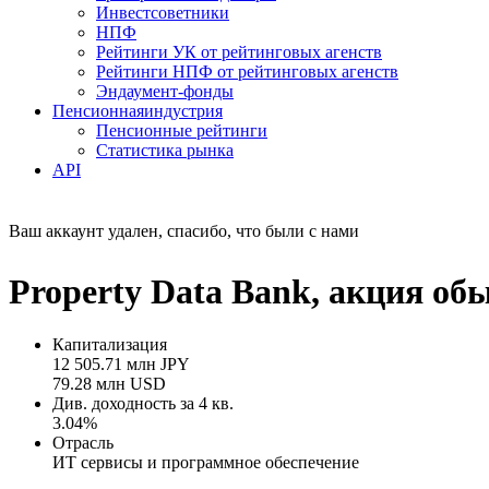
Инвестсоветники
НПФ
Рейтинги УК от рейтинговых агенств
Рейтинги НПФ от рейтинговых агенств
Эндаумент-фонды
Пенсионная
индустрия
Пенсионные рейтинги
Статистика рынка
API
Ваш аккаунт удален, спасибо, что были с нами
Property Data Bank, акция об
Капитализация
12 505.71 млн JPY
79.28 млн USD
Див. доходность за 4 кв.
3.04%
Отрасль
ИТ сервисы и программное обеспечение