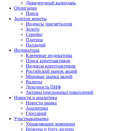
Дивидендный календарь
Облигации
Поиск
Золото
и монеты
Индексы драгметаллов
Золото
Серебро
Платина
Палладий
Индикаторы
Ключевые индикаторы
Поиск криптоактивов
Индексы криптоактивов
Российский рынок акций
Мировые рынки акций
Валюты
Доходность ПИФ
Активы пенсионных накоплений
Новости и аналитика
Новости рынка
Аналитика
Глоссарий
Участники
рынка
Управляющие компании
Брокеры и forex-дилеры