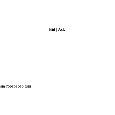
Bid
|
Ask
ена торгового дня