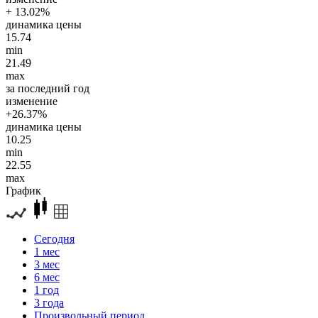
+ 13.02%
динамика цены
15.74
min
21.49
max
за последний год
изменение
+26.37%
динамика цены
10.25
min
22.55
max
График
Сегодня
1 мес
3 мес
6 мес
1 год
3 года
Произвольный период