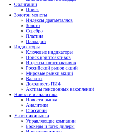
Облигации
Поиск
Золото
и монеты
Индексы драгметаллов
Золото
Серебро
Платина
Палладий
Индикаторы
Ключевые индикаторы
Поиск криптоактивов
Индексы криптоактивов
Российский рынок акций
Мировые рынки акций
Валюты
Доходность ПИФ
Активы пенсионных накоплений
Новости и аналитика
Новости рынка
Аналитика
Глоссарий
Участники
рынка
Управляющие компании
Брокеры и forex-дилеры
Инвестсоветники