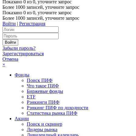
Показано
0
из
0
, уточните запрос
Более 1000 записей, уточните запрос
Показано
0
из
0
, уточните запрос
Более 1000 записей, уточните запрос
Войти
|
Регистрация
Забыли пароль?
Зарегистрироваться
Отмена
×
Фонды
Поиск ПИФ
Что такое ПИФ
Биржевые фонды
ETF
Рэнкинги ПИФ
Рэнкинг ПИФ по доходности
Статистика рынка ПИФ
Акции
Поиск и скринер
Лидеры рынка
Дивидендный календарь