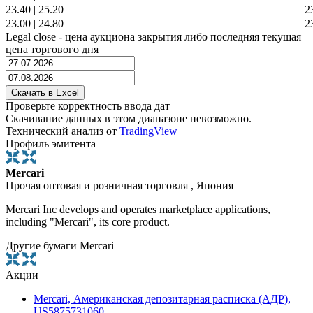
23.40
|
25.20
2
23.00
|
24.80
2
Legal close - цена аукциона закрытия либо последняя текущая
цена торгового дня
Проверьте корректность ввода дат
Скачивание данных в этом диапазоне невозможно.
Технический анализ от
TradingView
Профиль эмитента
Mercari
Прочая оптовая и розничная торговля , Япония
Mercari Inc develops and operates marketplace applications,
including "Mercari", its core product.
Другие бумаги Mercari
Акции
Mercari, Американская депозитарная расписка (АДР),
US5875731060