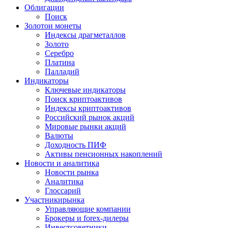
Облигации
Поиск
Золото
и монеты
Индексы драгметаллов
Золото
Серебро
Платина
Палладий
Индикаторы
Ключевые индикаторы
Поиск криптоактивов
Индексы криптоактивов
Российский рынок акций
Мировые рынки акций
Валюты
Доходность ПИФ
Активы пенсионных накоплений
Новости и аналитика
Новости рынка
Аналитика
Глоссарий
Участники
рынка
Управляющие компании
Брокеры и forex-дилеры
Инвестсоветники