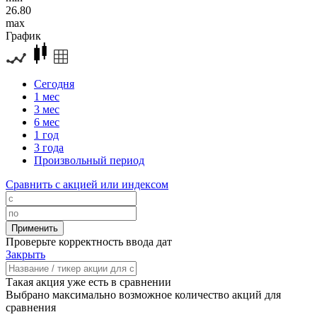
26.80
max
График
Сегодня
1 мес
3 мес
6 мес
1 год
3 года
Произвольный период
Сравнить с акцией или индексом
Проверьте корректность ввода дат
Закрыть
Такая акция уже есть в сравнении
Выбрано максимально возможное количество акций для
сравнения