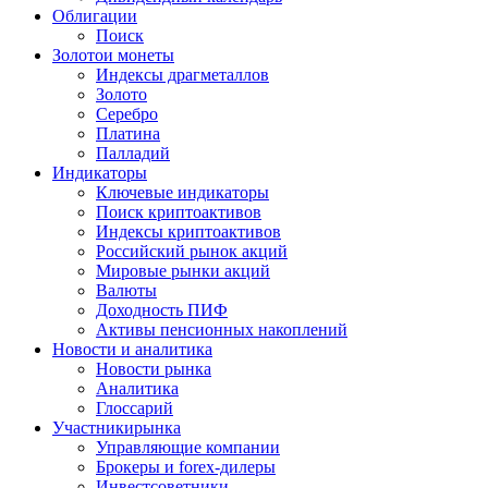
Облигации
Поиск
Золото
и монеты
Индексы драгметаллов
Золото
Серебро
Платина
Палладий
Индикаторы
Ключевые индикаторы
Поиск криптоактивов
Индексы криптоактивов
Российский рынок акций
Мировые рынки акций
Валюты
Доходность ПИФ
Активы пенсионных накоплений
Новости и аналитика
Новости рынка
Аналитика
Глоссарий
Участники
рынка
Управляющие компании
Брокеры и forex-дилеры
Инвестсоветники