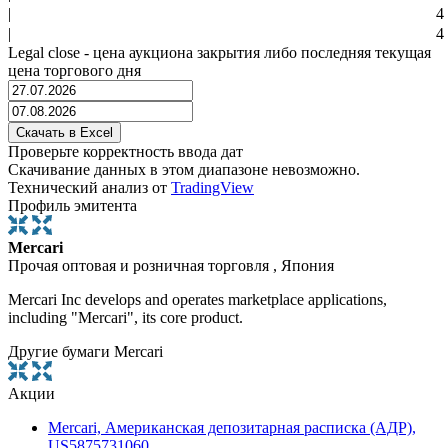
|
4
|
4
Legal close - цена аукциона закрытия либо последняя текущая
цена торгового дня
Проверьте корректность ввода дат
Скачивание данных в этом диапазоне невозможно.
Технический анализ от
TradingView
Профиль эмитента
Mercari
Прочая оптовая и розничная торговля , Япония
Mercari Inc develops and operates marketplace applications,
including "Mercari", its core product.
Другие бумаги Mercari
Акции
Mercari, Американская депозитарная расписка (АДР),
US5875731060