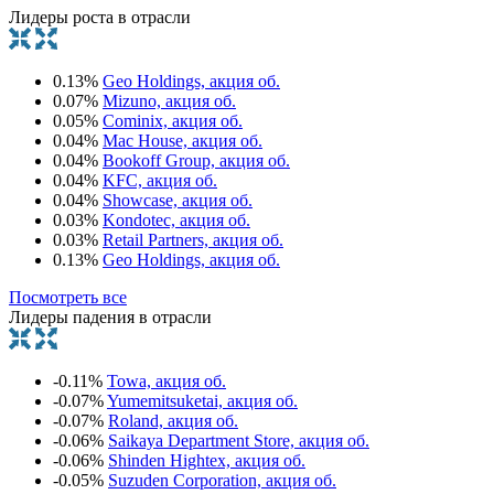
Лидеры роста в отрасли
0.13%
Geo Holdings, акция об.
0.07%
Mizuno, акция об.
0.05%
Cominix, акция об.
0.04%
Mac House, акция об.
0.04%
Bookoff Group, акция об.
0.04%
KFC, акция об.
0.04%
Showcase, акция об.
0.03%
Kondotec, акция об.
0.03%
Retail Partners, акция об.
0.13%
Geo Holdings, акция об.
Посмотреть все
Лидеры падения в отрасли
-0.11%
Towa, акция об.
-0.07%
Yumemitsuketai, акция об.
-0.07%
Roland, акция об.
-0.06%
Saikaya Department Store, акция об.
-0.06%
Shinden Hightex, акция об.
-0.05%
Suzuden Corporation, акция об.