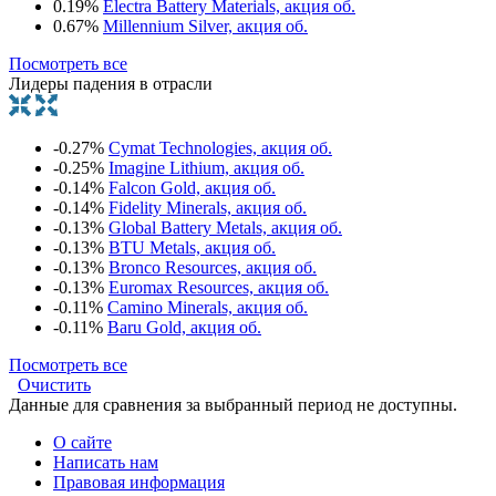
0.19%
Electra Battery Materials, акция об.
0.67%
Millennium Silver, акция об.
Посмотреть все
Лидеры падения в отрасли
-0.27%
Cymat Technologies, акция об.
-0.25%
Imagine Lithium, акция об.
-0.14%
Falcon Gold, акция об.
-0.14%
Fidelity Minerals, акция об.
-0.13%
Global Battery Metals, акция об.
-0.13%
BTU Metals, акция об.
-0.13%
Bronco Resources, акция об.
-0.13%
Euromax Resources, акция об.
-0.11%
Camino Minerals, акция об.
-0.11%
Baru Gold, акция об.
Посмотреть все
Очистить
Данные для сравнения за выбранный период не доступны.
О сайте
Написать нам
Правовая информация