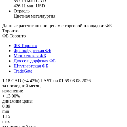
597.13 млн CAD
426.11 млн USD
Отрасль
Цветная металлургия
Данные рассчитаны по ценам с торговой площадки: ФБ
Торонто
ФБ Торонто
ФБ Торонто
Франкфуртская ФБ
Мюнхенская ФБ
Дюссельдорфская ФБ
Штутгартская ФБ
TradeGate
1.18 CAD (+4.42%)
LAST на 01:59 08.08.2026
за последний месяц
изменение
+ 13.00%
динамика цены
0.89
min
1.15
max
за последний год