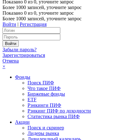
Показано
0
из
0
, уточните запрос
Более 1000 записей, уточните запрос
Показано
0
из
0
, уточните запрос
Более 1000 записей, уточните запрос
Войти
|
Регистрация
Забыли пароль?
Зарегистрироваться
Отмена
×
Фонды
Поиск ПИФ
Что такое ПИФ
Биржевые фонды
ETF
Рэнкинги ПИФ
Рэнкинг ПИФ по доходности
Статистика рынка ПИФ
Акции
Поиск и скринер
Лидеры рынка
Дивидендный календарь