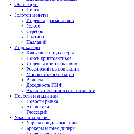
Облигации
Поиск
Золото
и монеты
Индексы драгметаллов
Золото
Серебро
Платина
Палладий
Индикаторы
Ключевые индикаторы
Поиск криптоактивов
Индексы криптоактивов
Российский рынок акций
Мировые рынки акций
Валюты
Доходность ПИФ
Активы пенсионных накоплений
Новости и аналитика
Новости рынка
Аналитика
Глоссарий
Участники
рынка
Управляющие компании
Брокеры и forex-дилеры
Инвестсоветники