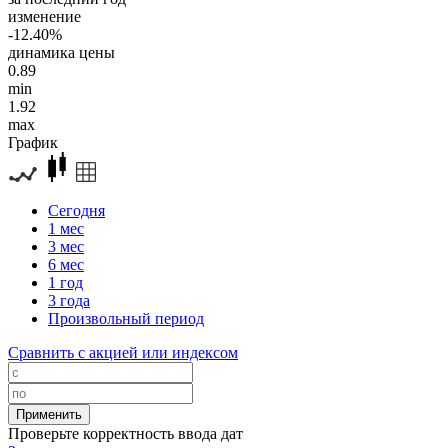
изменение
-12.40%
динамика цены
0.89
min
1.92
max
График
Сегодня
1 мес
3 мес
6 мес
1 год
3 года
Произвольный период
Сравнить с акцией или индексом
Проверьте корректность ввода дат