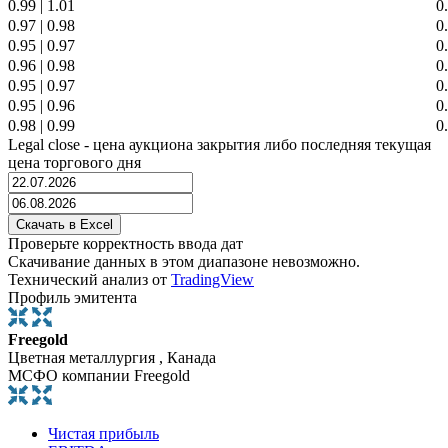
0.99
|
1.01
0
0.97
|
0.98
0
0.95
|
0.97
0
0.96
|
0.98
0
0.95
|
0.97
0
0.95
|
0.96
0
0.98
|
0.99
0
Legal close - цена аукциона закрытия либо последняя текущая
цена торгового дня
Проверьте корректность ввода дат
Скачивание данных в этом диапазоне невозможно.
Технический анализ от
TradingView
Профиль эмитента
Freegold
Цветная металлургия , Канада
МСФО компании Freegold
Чистая прибыль