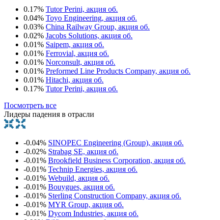
0.17%
Tutor Perini, акция об.
0.04%
Toyo Engineering, акция об.
0.03%
China Railway Group, акция об.
0.02%
Jacobs Solutions, акция об.
0.01%
Saipem, акция об.
0.01%
Ferrovial, акция об.
0.01%
Norconsult, акция об.
0.01%
Preformed Line Products Company, акция об.
0.01%
Hitachi, акция об.
0.17%
Tutor Perini, акция об.
Посмотреть все
Лидеры падения в отрасли
-0.04%
SINOPEC Engineering (Group), акция об.
-0.02%
Strabag SE, акция об.
-0.01%
Brookfield Business Corporation, акция об.
-0.01%
Technip Energies, акция об.
-0.01%
Webuild, акция об.
-0.01%
Bouygues, акция об.
-0.01%
Sterling Construction Company, акция об.
-0.01%
MYR Group, акция об.
-0.01%
Dycom Industries, акция об.