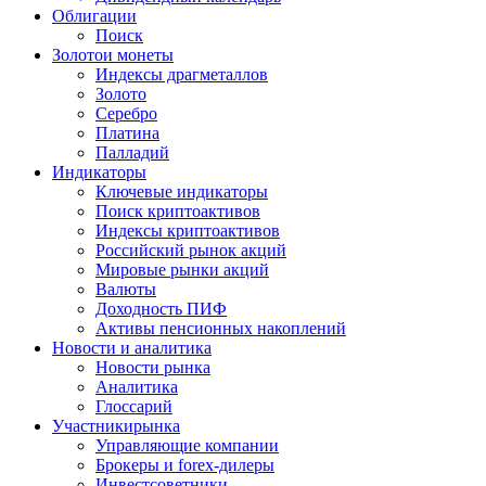
Облигации
Поиск
Золото
и монеты
Индексы драгметаллов
Золото
Серебро
Платина
Палладий
Индикаторы
Ключевые индикаторы
Поиск криптоактивов
Индексы криптоактивов
Российский рынок акций
Мировые рынки акций
Валюты
Доходность ПИФ
Активы пенсионных накоплений
Новости и аналитика
Новости рынка
Аналитика
Глоссарий
Участники
рынка
Управляющие компании
Брокеры и forex-дилеры
Инвестсоветники