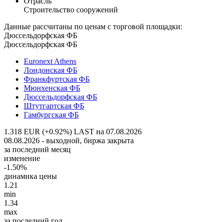
Отрасль
Строительство сооружений
Данные рассчитаны по ценам с торговой площадки:
Дюссельдорфская ФБ
Дюссельдорфская ФБ
Euronext Athens
Лондонская ФБ
Франкфуртская ФБ
Мюнхенская ФБ
Дюссельдорфская ФБ
Штутгартская ФБ
Гамбургская ФБ
1.318 EUR (+0.92%)
LAST на 07.08.2026
08.08.2026 - выходной, биржа закрыта
за последний месяц
изменение
-1.50%
динамика цены
1.21
min
1.34
max
за последний год