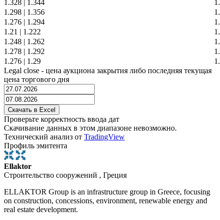
1.328
|
1.344
1
1.298
|
1.356
1
1.276
|
1.294
1
1.21
|
1.222
1
1.248
|
1.262
1
1.278
|
1.292
1
1.276
|
1.29
1
Legal close - цена аукциона закрытия либо последняя текущая
цена торгового дня
Проверьте корректность ввода дат
Скачивание данных в этом диапазоне невозможно.
Технический анализ от
TradingView
Профиль эмитента
Ellaktor
Строительство сооружений , Греция
ELLAKTOR Group is an infrastructure group in Greece, focusing
on construction, concessions, environment, renewable energy and
real estate development.