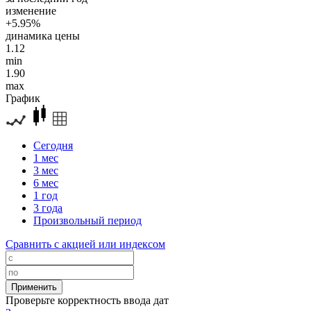
изменение
+5.95%
динамика цены
1.12
min
1.90
max
График
Сегодня
1 мес
3 мес
6 мес
1 год
3 года
Произвольный период
Сравнить с акцией или индексом
Проверьте корректность ввода дат