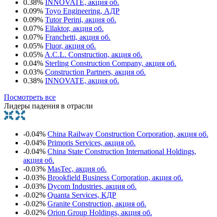
0.38%
INNOVATE, акция об.
0.09%
Toyo Engineering, АДР
0.09%
Tutor Perini, акция об.
0.07%
Ellaktor, акция об.
0.07%
Franchetti, акция об.
0.05%
Fluor, акция об.
0.05%
A.C.L. Construction, акция об.
0.04%
Sterling Construction Company, акция об.
0.03%
Construction Partners, акция об.
0.38%
INNOVATE, акция об.
Посмотреть все
Лидеры падения в отрасли
-0.04%
China Railway Construction Corporation, акция об.
-0.04%
Primoris Services, акция об.
-0.04%
China State Construction International Holdings,
акция об.
-0.03%
MasTec, акция об.
-0.03%
Brookfield Business Corporation, акция об.
-0.03%
Dycom Industries, акция об.
-0.02%
Quanta Services, КДР
-0.02%
Granite Construction, акция об.
-0.02%
Orion Group Holdings, акция об.