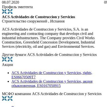
08.07.2020
0
Профиль эмитента
ACS Actividades de Construccion y Servicios
Строительство сооружений , Испания
ACS Actividades de Construccion y Servicios, S.A. is an
engineering and contracting company that develops civil and
industrial infrastructures. The Company provides Civil Works
Construction, Greenfield Concession Development, Industrial
Services (electricity, oil and gas) and Environmental Services.
Другие бумаги ACS Actividades de Construccion y Servicios
Акции
ACS Actividades de Construccion y Servicios, rights,
ES06670509T7
ACS Actividades de Construccion y Servicios, акция
обыкновенная, ES0167050915
МСФО компании ACS Actividades de Construccion y Servicios