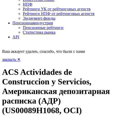
НПФ
Рейтинги УК от рейтинговых агенств
Рейтинги НПФ от рейтинговых агенств
Эндаумент-фонды
Пенсионная
индустрия
Пенсионные рейтинги
Статистика рынка
API
Ваш аккаунт удален, спасибо, что были с нами
закрыть ✕
ACS Actividades de
Construccion y Servicios,
Американская депозитарная
расписка (АДР)
(US00089H1068, OCI)