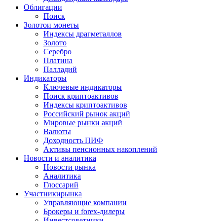
Облигации
Поиск
Золото
и монеты
Индексы драгметаллов
Золото
Серебро
Платина
Палладий
Индикаторы
Ключевые индикаторы
Поиск криптоактивов
Индексы криптоактивов
Российский рынок акций
Мировые рынки акций
Валюты
Доходность ПИФ
Активы пенсионных накоплений
Новости и аналитика
Новости рынка
Аналитика
Глоссарий
Участники
рынка
Управляющие компании
Брокеры и forex-дилеры
Инвестсоветники