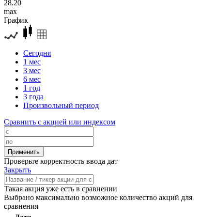
28.20
max
График
Сегодня
1 мес
3 мес
6 мес
1 год
3 года
Произвольный период
Сравнить с акцией или индексом
Проверьте корректность ввода дат
Закрыть
Такая акция уже есть в сравнении
Выбрано максимально возможное количество акций для
сравнения