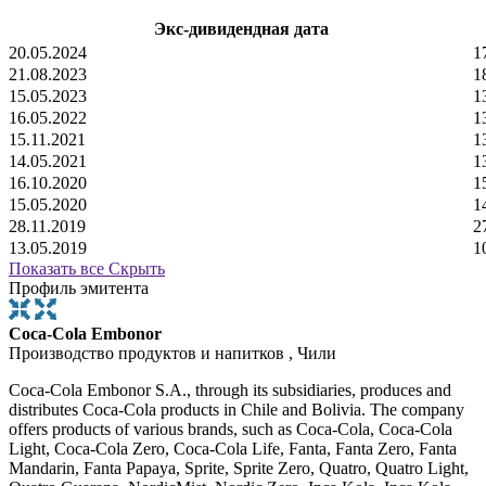
Экс-дивидендная дата
20.05.2024
1
21.08.2023
1
15.05.2023
1
16.05.2022
1
15.11.2021
1
14.05.2021
1
16.10.2020
1
15.05.2020
1
28.11.2019
2
13.05.2019
1
Показать все
Скрыть
Профиль эмитента
Coca-Cola Embonor
Производство продуктов и напитков , Чили
Coca-Cola Embonor S.A., through its subsidiaries, produces and
distributes Coca-Cola products in Chile and Bolivia. The company
offers products of various brands, such as Coca-Cola, Coca-Cola
Light, Coca-Cola Zero, Coca-Cola Life, Fanta, Fanta Zero, Fanta
Mandarin, Fanta Papaya, Sprite, Sprite Zero, Quatro, Quatro Light,