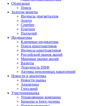
Облигации
Поиск
Золото
и монеты
Индексы драгметаллов
Золото
Серебро
Платина
Палладий
Индикаторы
Ключевые индикаторы
Поиск криптоактивов
Индексы криптоактивов
Российский рынок акций
Мировые рынки акций
Валюты
Доходность ПИФ
Активы пенсионных накоплений
Новости и аналитика
Новости рынка
Аналитика
Глоссарий
Участники
рынка
Управляющие компании
Брокеры и forex-дилеры
Инвестсоветники