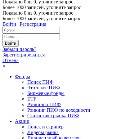
Показано
0
из
0
, уточните запрос
Более 1000 записей, уточните запрос
Показано
0
из
0
, уточните запрос
Более 1000 записей, уточните запрос
Войти
|
Регистрация
Забыли пароль?
Зарегистрироваться
Отмена
×
Фонды
Поиск ПИФ
Что такое ПИФ
Биржевые фонды
ETF
Рэнкинги ПИФ
Рэнкинг ПИФ по доходности
Статистика рынка ПИФ
Акции
Поиск и скринер
Лидеры рынка
Дивидендный календарь