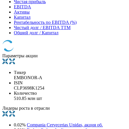
Чистая прибыль
EBITDA
Активы
Капитал
Рентабельность по EBITDA (%)
Чистый долг / EBITDA TTM
Общий долг / Капитал
Параметры акции
Тикер
EMBONOR-A
ISIN
CLP3698K1254
Количество
510.85 млн шт
Лидеры роста в отрасли
0.02%
Compania Cervecerias Unidas, акция об.