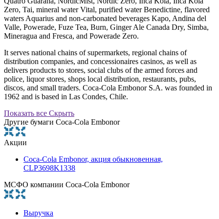
Quatro Guarana, NordicMist, Nordic Zero, Inca Kola, Inca Kola
Zero, Tai, mineral water Vital, purified water Benedictine, flavored
waters Aquarius and non-carbonated beverages Kapo, Andina del
Valle, Powerade, Fuze Tea, Burn, Ginger Ale Canada Dry, Simba,
Mineragua and Fresca, and Powerade Zero.
It serves national chains of supermarkets, regional chains of
distribution companies, and concessionaires casinos, as well as
delivers products to stores, social clubs of the armed forces and
police, liquor stores, shops local distribution, restaurants, pubs,
discos, and small traders. Coca-Cola Embonor S.A. was founded in
1962 and is based in Las Condes, Chile.
Показать все
Скрыть
Другие бумаги Coca-Cola Embonor
Акции
Coca-Cola Embonor, акция обыкновенная,
CLP3698K1338
МСФО компании Coca-Cola Embonor
Выручка