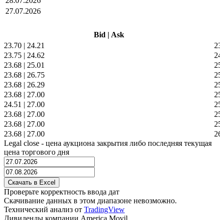
28.07.2026
27.07.2026
Bid
|
Ask
23.70
|
24.21
2
23.75
|
24.62
2
23.68
|
25.01
2
23.68
|
26.75
2
23.68
|
26.29
2
23.68
|
27.00
2
24.51
|
27.00
2
23.68
|
27.00
2
23.68
|
27.00
2
23.68
|
27.00
2
Legal close - цена аукциона закрытия либо последняя текущая
цена торгового дня
Проверьте корректность ввода дат
Скачивание данных в этом диапазоне невозможно.
Технический анализ от
TradingView
Дивиденды компании America Movil