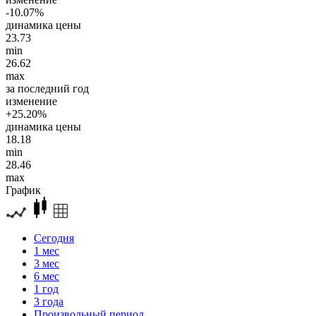
-10.07%
динамика цены
23.73
min
26.62
max
за последний год
изменение
+25.20%
динамика цены
18.18
min
28.46
max
График
Сегодня
1 мес
3 мес
6 мес
1 год
3 года
Произвольный период