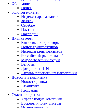
Облигации
Поиск
Золото
и монеты
Индексы драгметаллов
Золото
Серебро
Платина
Палладий
Индикаторы
Ключевые индикаторы
Поиск криптоактивов
Индексы криптоактивов
Российский рынок акций
Мировые рынки акций
Валюты
Доходность ПИФ
Активы пенсионных накоплений
Новости и аналитика
Новости рынка
Аналитика
Глоссарий
Участники
рынка
Управляющие компании
Брокеры и forex-дилеры
Инвестсоветники