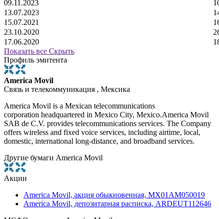
09.11.2023
1
13.07.2023
1
15.07.2021
1
23.10.2020
2
17.06.2020
1
Показать все
Скрыть
Профиль эмитента
America Movil
Связь и телекоммуникация , Мексика
America Movil is a Mexican telecommunications
corporation headquartered in Mexico City, Mexico.America Movil
SAB de C.V. provides telecommunications services. The Company
offers wireless and fixed voice services, including airtime, local,
domestic, international long-distance, and broadband services.
Другие бумаги America Movil
Акции
America Movil, акция обыкновенная, MX01AM050019
America Movil, депозитарная расписка, ARDEUT112646