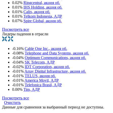
0.02%
Ringcentral, акция об.
0.01%
IHS Holding, акция об.
0.01%
Calix, акция об.
0.01%
Telkom Indonesia, АДР
0.07%
Spire Global, акция об.
Посмотреть все
Лидеры падения в отрасли
-0.16%
Cable One Inc., акция об.
-0.08%
Telephone and Data Systems, акция об.
-0.04%
Optimum Communications, акция об.
-0.04%
SK Telecom, АДР
-0.02%
IDT Corporation, акция об.
-0.01%
Array Digital Infrastructure, акция об.
-0.01%
TELUS, акция об.
-0.01%
America Movil, АДР
-0.01%
Telefonica Brasil, АДР
0.00%
Tim, АДР
Посмотреть все
Очистить
Данные для сравнения за выбранный период не доступны.