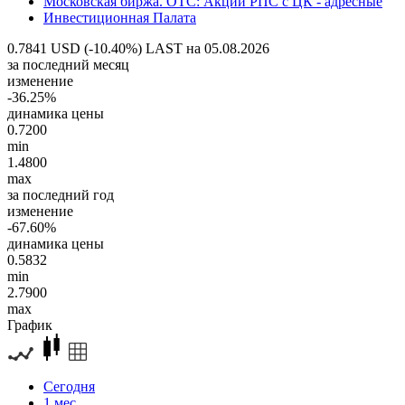
Московская биржа. OTC: Акции РПС с ЦК - адресные
Инвестиционная Палата
0.7841 USD (-10.40%)
LAST на 05.08.2026
за последний месяц
изменение
-36.25%
динамика цены
0.7200
min
1.4800
max
за последний год
изменение
-67.60%
динамика цены
0.5832
min
2.7900
max
График
Сегодня
1 мес