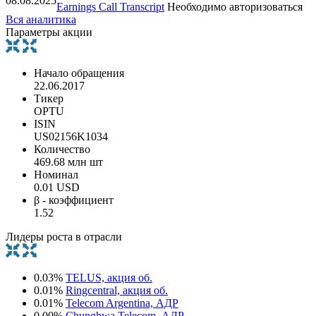
08.08.2025
Earnings Call Transcript
Необходимо авторизоваться
Вся аналитика
Параметры акции
Начало обращения
22.06.2017
Тикер
OPTU
ISIN
US02156K1034
Количество
469.68 млн шт
Номинал
0.01 USD
β - коэффициент
1.52
Лидеры роста в отрасли
0.03%
TELUS, акция об.
0.01%
Ringcentral, акция об.
0.01%
Telecom Argentina, АДР
0.00%
Chunghwa Telecom, АДР