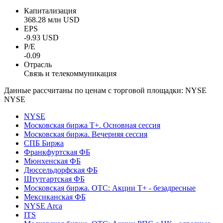
Капитализация
368.28 млн USD
EPS
-9.93 USD
P/E
-0.09
Отрасль
Связь и телекоммуникация
Данные рассчитаны по ценам с торговой площадки: NYSE
NYSE
NYSE
Московская биржа Т+. Основная сессия
Московская биржа. Вечерняя сессия
СПБ Биржа
Франкфуртская ФБ
Мюнхенская ФБ
Дюссельдорфская ФБ
Штутгартская ФБ
Московская биржа. OTC: Акции T+ - безадресные
Мексиканская ФБ
NYSE Arca
ITS