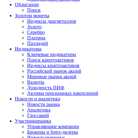
Облигации
Поиск
Золото
и монеты
Индексы драгметаллов
Золото
Серебро
Платина
Палладий
Индикаторы
Ключевые индикаторы
Поиск криптоактивов
Индексы криптоактивов
Российский рынок акций
Мировые рынки акций
Валюты
Доходность ПИФ
Активы пенсионных накоплений
Новости и аналитика
Новости рынка
Аналитика
Глоссарий
Участники
рынка
Управляющие компании
Брокеры и forex-дилеры
Инвестсоветники