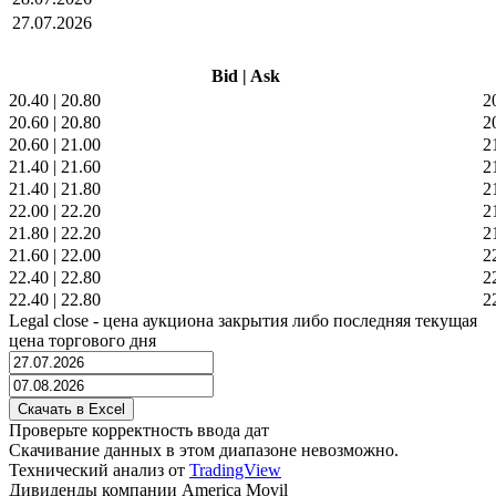
27.07.2026
Bid
|
Ask
20.40
|
20.80
2
20.60
|
20.80
2
20.60
|
21.00
2
21.40
|
21.60
2
21.40
|
21.80
2
22.00
|
22.20
2
21.80
|
22.20
2
21.60
|
22.00
2
22.40
|
22.80
2
22.40
|
22.80
2
Legal close - цена аукциона закрытия либо последняя текущая
цена торгового дня
Проверьте корректность ввода дат
Скачивание данных в этом диапазоне невозможно.
Технический анализ от
TradingView
Дивиденды компании America Movil