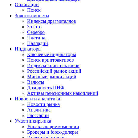
Облигации
Поиск
Золото
и монеты
Индексы драгметаллов
Золото
Серебро
Платина
Палладий
Индикаторы
Ключевые индикаторы
Поиск криптоактивов
Индексы криптоактивов
Российский рынок акций
Мировые рынки акций
Валюты
Доходность ПИФ
Активы пенсионных накоплений
Новости и аналитика
Новости рынка
Аналитика
Глоссарий
Участники
рынка
Управляющие компании
Брокеры и forex-дилеры
Инвестсоветники