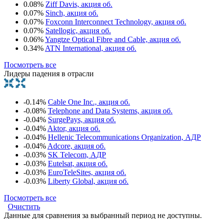
0.08%
Ziff Davis, акция об.
0.07%
Sinch, акция об.
0.07%
Foxconn Interconnect Technology, акция об.
0.07%
Satellogic, акция об.
0.06%
Yangtze Optical Fibre and Cable, акция об.
0.34%
ATN International, акция об.
Посмотреть все
Лидеры падения в отрасли
-0.14%
Cable One Inc., акция об.
-0.08%
Telephone and Data Systems, акция об.
-0.04%
SurgePays, акция об.
-0.04%
Aktor, акция об.
-0.04%
Hellenic Telecommunications Organization, АДР
-0.04%
Adcore, акция об.
-0.03%
SK Telecom, АДР
-0.03%
Eutelsat, акция об.
-0.03%
EuroTeleSites, акция об.
-0.03%
Liberty Global, акция об.
Посмотреть все
Очистить
Данные для сравнения за выбранный период не доступны.