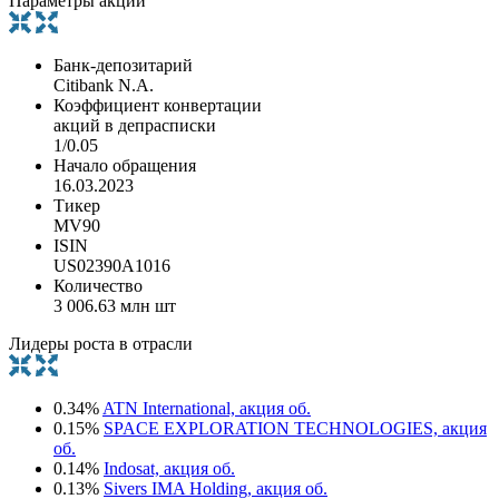
Параметры акции
Банк-депозитарий
Citibank N.A.
Коэффициент конвертации
акций в депрасписки
1/0.05
Начало обращения
16.03.2023
Тикер
MV90
ISIN
US02390A1016
Количество
3 006.63 млн шт
Лидеры роста в отрасли
0.34%
ATN International, акция об.
0.15%
SPACE EXPLORATION TECHNOLOGIES, акция
об.
0.14%
Indosat, акция об.
0.13%
Sivers IMA Holding, акция об.