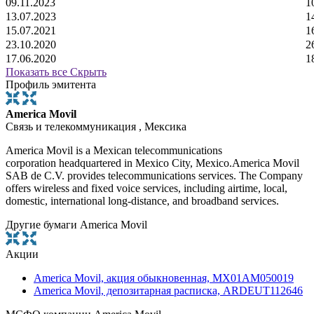
09.11.2023
1
13.07.2023
1
15.07.2021
1
23.10.2020
2
17.06.2020
1
Показать все
Скрыть
Профиль эмитента
America Movil
Связь и телекоммуникация , Мексика
America Movil is a Mexican telecommunications
corporation headquartered in Mexico City, Mexico.America Movil
SAB de C.V. provides telecommunications services. The Company
offers wireless and fixed voice services, including airtime, local,
domestic, international long-distance, and broadband services.
Другие бумаги America Movil
Акции
America Movil, акция обыкновенная, MX01AM050019
America Movil, депозитарная расписка, ARDEUT112646