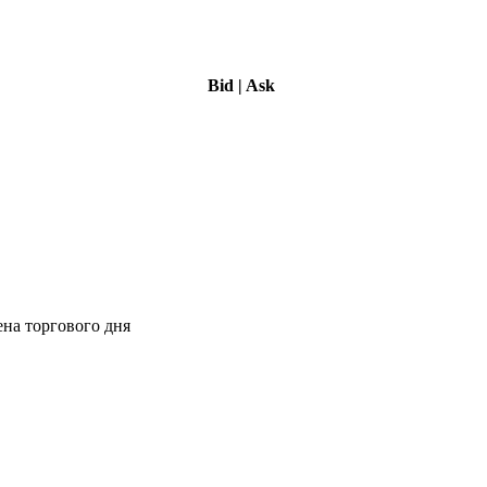
Bid
|
Ask
ена торгового дня