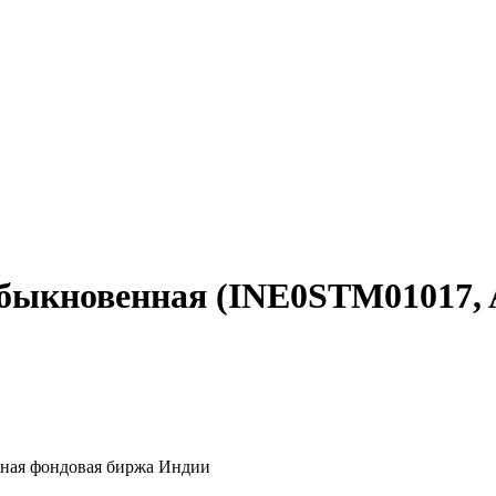
я обыкновенная (INE0STM01017
ьная фондовая биржа Индии