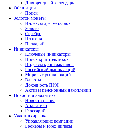
Дивидендный календарь
Облигации
Поиск
Золото
и монеты
Индексы драгметаллов
Золото
Серебро
Платина
Палладий
Индикаторы
Ключевые индикаторы
Поиск криптоактивов
Индексы криптоактивов
Российский рынок акций
Мировые рынки акций
Валюты
Доходность ПИФ
Активы пенсионных накоплений
Новости и аналитика
Новости рынка
Аналитика
Глоссарий
Участники
рынка
Управляющие компании
Брокеры и forex-дилеры