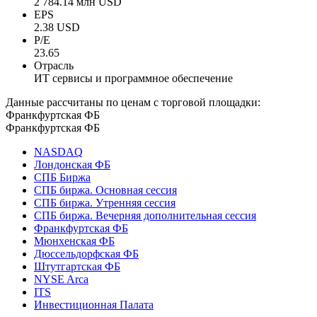
2 784.14 млн USD
EPS
2.38 USD
P/E
23.65
Отрасль
ИТ сервисы и программное обеспечение
Данные рассчитаны по ценам с торговой площадки:
Франкфуртская ФБ
Франкфуртская ФБ
NASDAQ
Лондонская ФБ
СПБ Биржа
СПБ биржа. Основная сессия
СПБ биржа. Утренняя сессия
СПБ биржа. Вечерняя дополнительная сессия
Франкфуртская ФБ
Мюнхенская ФБ
Дюссельдорфская ФБ
Штутгартская ФБ
NYSE Arca
ITS
Инвестиционная Палата