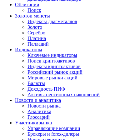
Облигации
Поиск
Золото
и монеты
Индексы драгметаллов
Золото
Серебро
Платина
Палладий
Индикаторы
Ключевые индикаторы
Поиск криптоактивов
Индексы криптоактивов
Российский рынок акций
Мировые рынки акций
Валюты
Доходность ПИФ
Активы пенсионных накоплений
Новости и аналитика
Новости рынка
Аналитика
Глоссарий
Участники
рынка
Управляющие компании
Брокеры и forex-дилеры
Инвестсоветники