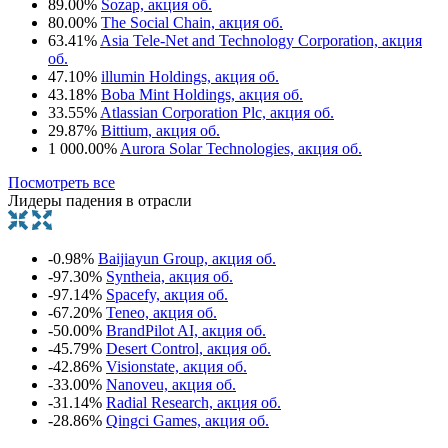
89.00%
Sozap, акция об.
80.00%
The Social Chain, акция об.
63.41%
Asia Tele-Net and Technology Corporation, акция
об.
47.10%
illumin Holdings, акция об.
43.18%
Boba Mint Holdings, акция об.
33.55%
Atlassian Corporation Plc, акция об.
29.87%
Bittium, акция об.
1 000.00%
Aurora Solar Technologies, акция об.
Посмотреть все
Лидеры падения в отрасли
-0.98%
Baijiayun Group, акция об.
-97.30%
Syntheia, акция об.
-97.14%
Spacefy, акция об.
-67.20%
Teneo, акция об.
-50.00%
BrandPilot AI, акция об.
-45.79%
Desert Control, акция об.
-42.86%
Visionstate, акция об.
-33.00%
Nanoveu, акция об.
-31.14%
Radial Research, акция об.
-28.86%
Qingci Games, акция об.