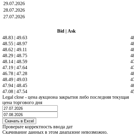
29.07.2026
28.07.2026
27.07.2026
Bid
|
Ask
48.83
|
49.63
4
48.55
|
48.97
4
48.62
|
49.11
4
48.29
|
48.75
4
48.14
|
48.59
4
47.19
|
47.64
4
46.78
|
47.28
4
48.49
|
49.03
4
47.94
|
48.45
4
47.08
|
47.54
4
Legal close - цена аукциона закрытия либо последняя текущая
цена торгового дня
Проверьте корректность ввода дат
Скачивание данных в этом диапазоне невозможно.