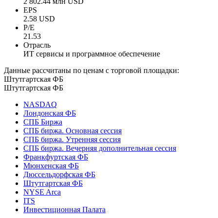
2 802.44 млн USD
EPS
2.58 USD
P/E
21.53
Отрасль
ИТ сервисы и программное обеспечение
Данные рассчитаны по ценам с торговой площадки:
Штутгартская ФБ
Штутгартская ФБ
NASDAQ
Лондонская ФБ
СПБ Биржа
СПБ биржа. Основная сессия
СПБ биржа. Утренняя сессия
СПБ биржа. Вечерняя дополнительная сессия
Франкфуртская ФБ
Мюнхенская ФБ
Дюссельдорфская ФБ
Штутгартская ФБ
NYSE Arca
ITS
Инвестиционная Палата