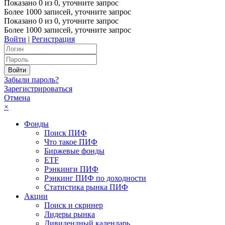
Показано
0
из
0
, уточните запрос
Более 1000 записей, уточните запрос
Показано
0
из
0
, уточните запрос
Более 1000 записей, уточните запрос
Войти
|
Регистрация
Забыли пароль?
Зарегистрироваться
Отмена
×
Фонды
Поиск ПИФ
Что такое ПИФ
Биржевые фонды
ETF
Рэнкинги ПИФ
Рэнкинг ПИФ по доходности
Статистика рынка ПИФ
Акции
Поиск и скринер
Лидеры рынка
Дивидендный календарь