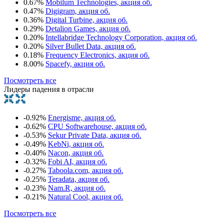
0.67%
Mobilum Technologies, акция об.
0.47%
Digigram, акция об.
0.36%
Digital Turbine, акция об.
0.29%
Detalion Games, акция об.
0.20%
Intellabridge Technology Corporation, акция об.
0.20%
Silver Bullet Data, акция об.
0.18%
Frequency Electronics, акция об.
8.00%
Spacefy, акция об.
Посмотреть все
Лидеры падения в отрасли
-0.92%
Energisme, акция об.
-0.62%
CPU Softwarehouse, акция об.
-0.53%
Sekur Private Data, акция об.
-0.49%
KebNi, акция об.
-0.40%
Nacon, акция об.
-0.32%
Fobi AI, акция об.
-0.27%
Taboola.com, акция об.
-0.25%
Teradata, акция об.
-0.23%
Nam.R, акция об.
-0.21%
Natural Cool, акция об.
Посмотреть все