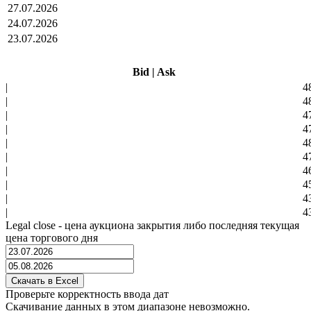
27.07.2026
24.07.2026
23.07.2026
Bid
|
Ask
|
4
|
4
|
4
|
4
|
4
|
4
|
4
|
4
|
4
|
4
Legal close - цена аукциона закрытия либо последняя текущая
цена торгового дня
Проверьте корректность ввода дат
Скачивание данных в этом диапазоне невозможно.