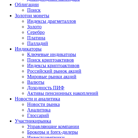
Облигации
Поиск
Золото
и монеты
Индексы драгметаллов
Золото
Серебро
Платина
Палладий
Индикаторы
Ключевые индикаторы
Поиск криптоактивов
Индексы криптоактивов
Российский рынок акций
Мировые рынки акций
Валюты
Доходность ПИФ
Активы пенсионных накоплений
Новости и аналитика
Новости рынка
Аналитика
Глоссарий
Участники
рынка
Управляющие компании
Брокеры и forex-дилеры
Инвестсоветники