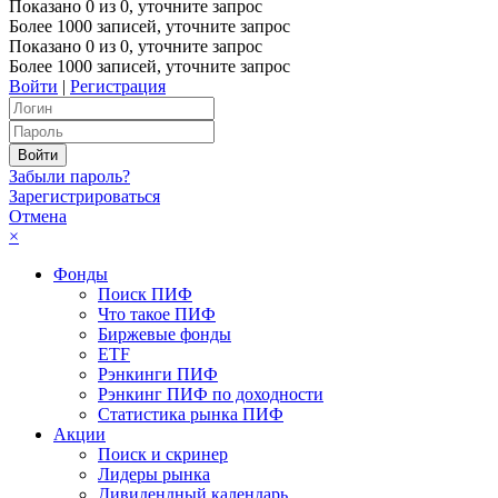
Показано
0
из
0
, уточните запрос
Более 1000 записей, уточните запрос
Показано
0
из
0
, уточните запрос
Более 1000 записей, уточните запрос
Войти
|
Регистрация
Забыли пароль?
Зарегистрироваться
Отмена
×
Фонды
Поиск ПИФ
Что такое ПИФ
Биржевые фонды
ETF
Рэнкинги ПИФ
Рэнкинг ПИФ по доходности
Статистика рынка ПИФ
Акции
Поиск и скринер
Лидеры рынка
Дивидендный календарь