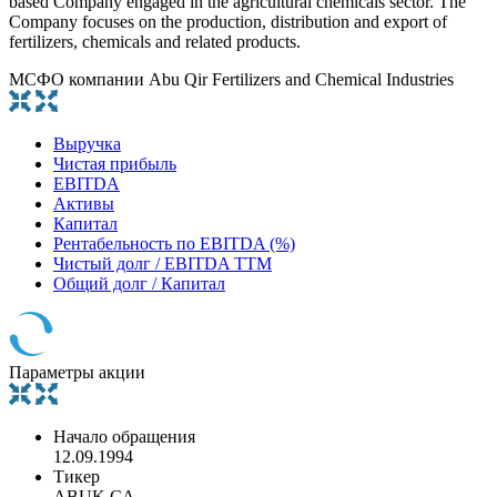
based Company engaged in the agricultural chemicals sector. The
Company focuses on the production, distribution and export of
fertilizers, chemicals and related products.
МСФО компании Abu Qir Fertilizers and Chemical Industries
Выручка
Чистая прибыль
EBITDA
Активы
Капитал
Рентабельность по EBITDA (%)
Чистый долг / EBITDA TTM
Общий долг / Капитал
Параметры акции
Начало обращения
12.09.1994
Тикер
ABUK.CA