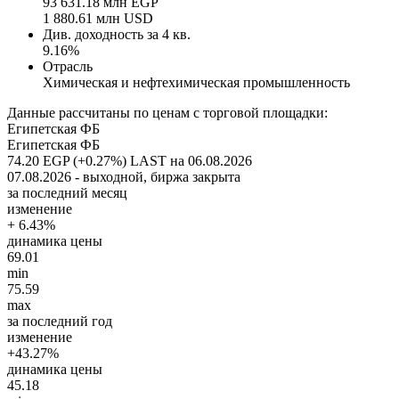
93 631.18 млн EGP
1 880.61 млн USD
Див. доходность за 4 кв.
9.16%
Отрасль
Химическая и нефтехимическая промышленность
Данные рассчитаны по ценам с торговой площадки:
Египетская ФБ
Египетская ФБ
74.20 EGP (+0.27%)
LAST на 06.08.2026
07.08.2026 - выходной, биржа закрыта
за последний месяц
изменение
+ 6.43%
динамика цены
69.01
min
75.59
max
за последний год
изменение
+43.27%
динамика цены
45.18