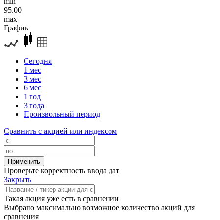
min
95.00
max
График
Сегодня
1 мес
3 мес
6 мес
1 год
3 года
Произвольный период
Сравнить с акцией или индексом
Проверьте корректность ввода дат
Закрыть
Такая акция уже есть в сравнении
Выбрано максимально возможное количество акций для
сравнения