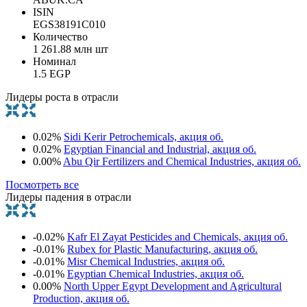
ISIN
EGS38191C010
Количество
1 261.88 млн шт
Номинал
1.5 EGP
Лидеры роста в отрасли
0.02%
Sidi Kerir Petrochemicals, акция об.
0.02%
Egyptian Financial and Industrial, акция об.
0.00%
Abu Qir Fertilizers and Chemical Industries, акция об.
Посмотреть все
Лидеры падения в отрасли
-0.02%
Kafr El Zayat Pesticides and Chemicals, акция об.
-0.01%
Rubex for Plastic Manufacturing, акция об.
-0.01%
Misr Chemical Industries, акция об.
-0.01%
Egyptian Chemical Industries, акция об.
0.00%
North Upper Egypt Development and Agricultural
Production, акция об.