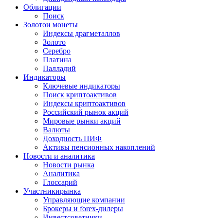
Облигации
Поиск
Золото
и монеты
Индексы драгметаллов
Золото
Серебро
Платина
Палладий
Индикаторы
Ключевые индикаторы
Поиск криптоактивов
Индексы криптоактивов
Российский рынок акций
Мировые рынки акций
Валюты
Доходность ПИФ
Активы пенсионных накоплений
Новости и аналитика
Новости рынка
Аналитика
Глоссарий
Участники
рынка
Управляющие компании
Брокеры и forex-дилеры
Инвестсоветники