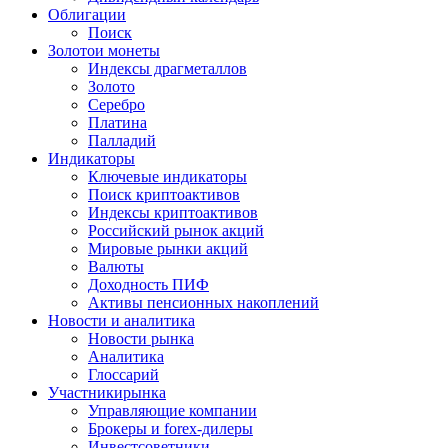
Облигации
Поиск
Золото
и монеты
Индексы драгметаллов
Золото
Серебро
Платина
Палладий
Индикаторы
Ключевые индикаторы
Поиск криптоактивов
Индексы криптоактивов
Российский рынок акций
Мировые рынки акций
Валюты
Доходность ПИФ
Активы пенсионных накоплений
Новости и аналитика
Новости рынка
Аналитика
Глоссарий
Участники
рынка
Управляющие компании
Брокеры и forex-дилеры
Инвестсоветники