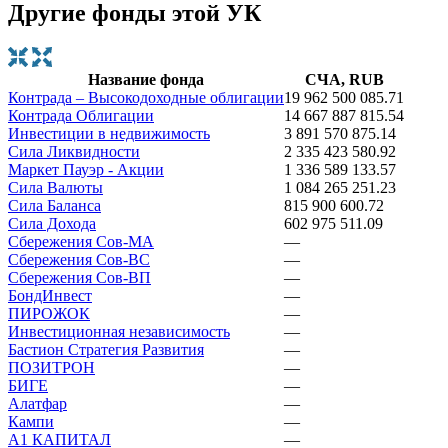
Другие фонды этой УК
Название фонда
СЧА, RUB
Контрада – Высокодоходные облигации
19 962 500 085.71
Контрада Облигации
14 667 887 815.54
Инвестиции в недвижимость
3 891 570 875.14
Сила Ликвидности
2 335 423 580.92
Маркет Пауэр - Акции
1 336 589 133.57
Сила Валюты
1 084 265 251.23
Сила Баланса
815 900 600.72
Сила Дохода
602 975 511.09
Сбережения Сов-МА
—
Сбережения Сов-ВС
—
Сбережения Сов-ВП
—
БондИнвест
—
ПИРОЖОК
—
Инвестиционная независимость
—
Бастион Стратегия Развития
—
ПОЗИТРОН
—
БИГЕ
—
Алатфар
—
Кампи
—
А1 КАПИТАЛ
—