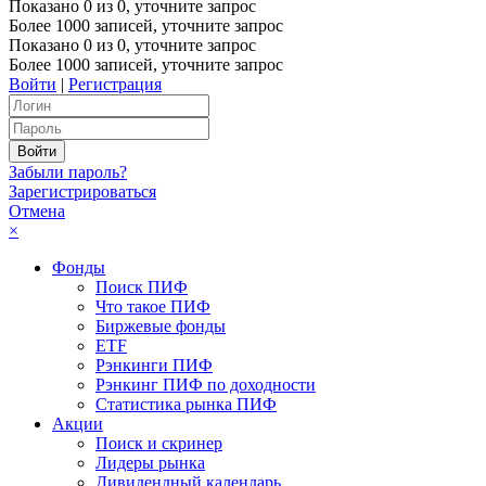
Показано
0
из
0
, уточните запрос
Более 1000 записей, уточните запрос
Показано
0
из
0
, уточните запрос
Более 1000 записей, уточните запрос
Войти
|
Регистрация
Забыли пароль?
Зарегистрироваться
Отмена
×
Фонды
Поиск ПИФ
Что такое ПИФ
Биржевые фонды
ETF
Рэнкинги ПИФ
Рэнкинг ПИФ по доходности
Статистика рынка ПИФ
Акции
Поиск и скринер
Лидеры рынка
Дивидендный календарь