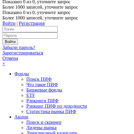
Показано
0
из
0
, уточните запрос
Более 1000 записей, уточните запрос
Показано
0
из
0
, уточните запрос
Более 1000 записей, уточните запрос
Войти
|
Регистрация
Забыли пароль?
Зарегистрироваться
Отмена
×
Фонды
Поиск ПИФ
Что такое ПИФ
Биржевые фонды
ETF
Рэнкинги ПИФ
Рэнкинг ПИФ по доходности
Статистика рынка ПИФ
Акции
Поиск и скринер
Лидеры рынка
Дивидендный календарь