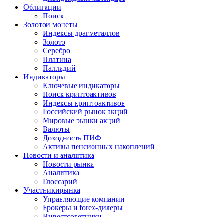
Облигации
Поиск
Золото
и монеты
Индексы драгметаллов
Золото
Серебро
Платина
Палладий
Индикаторы
Ключевые индикаторы
Поиск криптоактивов
Индексы криптоактивов
Российский рынок акций
Мировые рынки акций
Валюты
Доходность ПИФ
Активы пенсионных накоплений
Новости и аналитика
Новости рынка
Аналитика
Глоссарий
Участники
рынка
Управляющие компании
Брокеры и forex-дилеры
Инвестсоветники