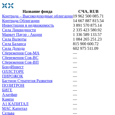
Название фонда
СЧА, RUB
Контрада – Высокодоходные облигации
19 962 500 085.71
Контрада Облигации
14 667 887 815.54
Инвестиции в недвижимость
3 891 570 875.14
Сила Ликвидности
2 335 423 580.92
Маркет Пауэр - Акции
1 336 589 133.57
Сила Валюты
1 084 265 251.23
Сила Баланса
815 900 600.72
Сила Дохода
602 975 511.09
Сбережения Сов-МА
—
Сбережения Сов-ВС
—
Сбережения Сов-ВП
—
БондИнвест
—
ОЛЛСТОРЕ
—
ПИРОЖОК
—
Бастион Стратегия Развития
—
ПОЗИТРОН
—
БИГЕ
—
Алатфар
—
Кампи
—
А1 КАПИТАЛ
—
МАС Капитал
—
Сельва
—