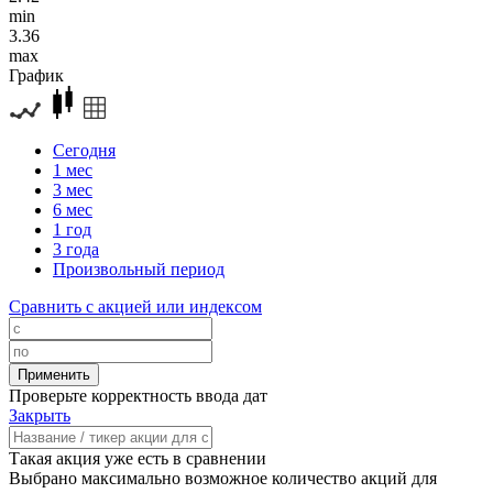
min
3.36
max
График
Сегодня
1 мес
3 мес
6 мес
1 год
3 года
Произвольный период
Сравнить с акцией или индексом
Проверьте корректность ввода дат
Закрыть
Такая акция уже есть в сравнении
Выбрано максимально возможное количество акций для