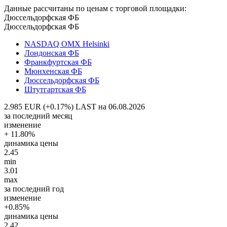
Данные рассчитаны по ценам с торговой площадки:
Дюссельдорфская ФБ
Дюссельдорфская ФБ
NASDAQ OMX Helsinki
Лондонская ФБ
Франкфуртская ФБ
Мюнхенская ФБ
Дюссельдорфская ФБ
Штутгартская ФБ
2.985 EUR (+0.17%)
LAST на 06.08.2026
за последний месяц
изменение
+ 11.80%
динамика цены
2.45
min
3.01
max
за последний год
изменение
+0.85%
динамика цены
2.42