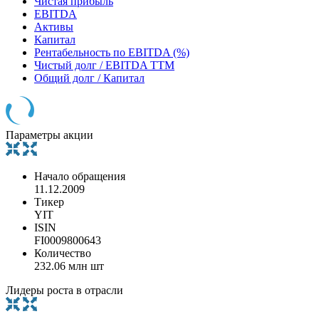
Чистая прибыль
EBITDA
Активы
Капитал
Рентабельность по EBITDA (%)
Чистый долг / EBITDA TTM
Общий долг / Капитал
Параметры акции
Начало обращения
11.12.2009
Тикер
YIT
ISIN
FI0009800643
Количество
232.06 млн шт
Лидеры роста в отрасли