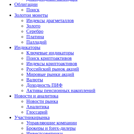
Облигации
Поиск
Золото
и монеты
Индексы драгметаллов
Золото
Серебро
Платина
Палладий
Индикаторы
Ключевые индикаторы
Поиск криптоактивов
Индексы криптоактивов
Российский рынок акций
Мировые рынки акций
Валюты
Доходность ПИФ
Активы пенсионных накоплений
Новости и аналитика
Новости рынка
Аналитика
Глоссарий
Участники
рынка
Управляющие компании
Брокеры и forex-дилеры
Инвестсоветники