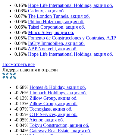
0.16%
Hope Life International Holdings, акция об.
0.08%
Cadoux, акция об.
0.07%
The London Tunnels, акция об.
0.06%
Philipp Holzmann, акция об.
0.06%
Taisei Corporation, акция об.
0.05%
Minco Silver, акция об.
0.05%
Fomento de Construcciones y Contratas, АДР
0.04%
InCity Immobilien, акция об.
0.04%
ABP Nocivelli, акция об.
0.16%
Hope Life International Holdings, акция об.
Посмотреть все
Лидеры падения в отрасли
-0.68%
Homes & Holiday, акция об.
-0.26%
Limbach Holdings, акция об.
-0.13%
Zillow Group, акция об.
-0.13%
Zillow Group, акция об.
-0.07%
Tecnoglass, акция об.
-0.05%
CTF Services, акция об.
-0.05%
Atenor, акция об.
-0.04%
Tokyu Construction, акция об.
-0.04%
Gateway Real Estate, акция об.