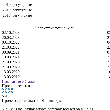
2019, регулярные
2019, регулярные
2018, регулярные
Экс-дивидендная дата
02.10.2023
0
20.03.2023
2
03.10.2022
0
21.03.2022
2
30.09.2021
0
19.03.2021
2
21.09.2020
2
21.09.2020
2
13.03.2020
1
13.03.2019
1
Показать все
Скрыть
Профиль эмитента
Yit
Прочее строительство , Финляндия
Yit Oyj is the leading service company focused on building,