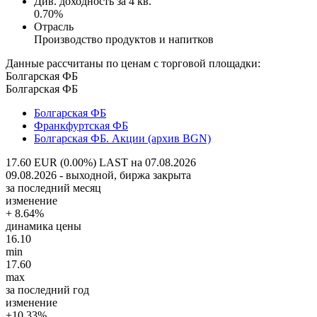
Див. доходность за 4 кв.
0.70%
Отрасль
Производство продуктов и напитков
Данные рассчитаны по ценам с торговой площадки:
Болгарская ФБ
Болгарская ФБ
Болгарская ФБ
Франкфуртская ФБ
Болгарская ФБ. Акции (архив BGN)
17.60 EUR (0.00%)
LAST на 07.08.2026
09.08.2026 - выходной, биржа закрыта
за последний месяц
изменение
+ 8.64%
динамика цены
16.10
min
17.60
max
за последний год
изменение
+10.33%