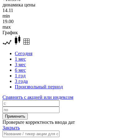
динамика цены
14.11
min
19.00
max
График
Сегодня
1 мес
3 мес
6 мес
1 год
3 года
Произвольный период
Сравнить с акцией или индексом
Проверьте корректность ввода дат
Закрыть