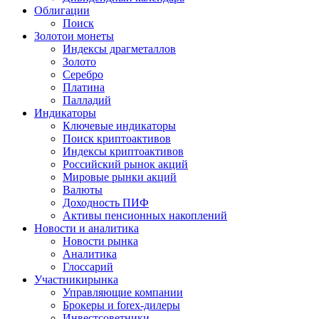
Облигации
Поиск
Золото
и монеты
Индексы драгметаллов
Золото
Серебро
Платина
Палладий
Индикаторы
Ключевые индикаторы
Поиск криптоактивов
Индексы криптоактивов
Российский рынок акций
Мировые рынки акций
Валюты
Доходность ПИФ
Активы пенсионных накоплений
Новости и аналитика
Новости рынка
Аналитика
Глоссарий
Участники
рынка
Управляющие компании
Брокеры и forex-дилеры
Инвестсоветники