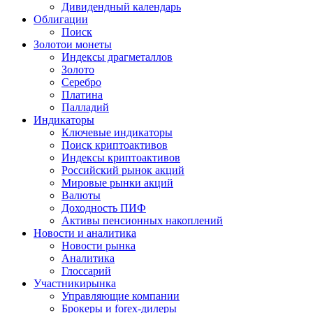
Дивидендный календарь
Облигации
Поиск
Золото
и монеты
Индексы драгметаллов
Золото
Серебро
Платина
Палладий
Индикаторы
Ключевые индикаторы
Поиск криптоактивов
Индексы криптоактивов
Российский рынок акций
Мировые рынки акций
Валюты
Доходность ПИФ
Активы пенсионных накоплений
Новости и аналитика
Новости рынка
Аналитика
Глоссарий
Участники
рынка
Управляющие компании
Брокеры и forex-дилеры