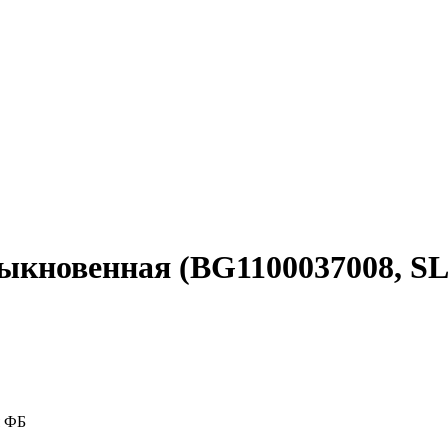
обыкновенная (BG1100037008, S
я ФБ