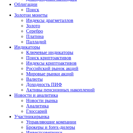
Облигации
Поиск
Золото
и монеты
Индексы драгметаллов
Золото
Серебро
Платина
Палладий
Индикаторы
Ключевые индикаторы
Поиск криптоактивов
Индексы криптоактивов
Российский рынок акций
Мировые рынки акций
Валюты
Доходность ПИФ
Активы пенсионных накоплений
Новости и аналитика
Новости рынка
Аналитика
Глоссарий
Участники
рынка
Управляющие компании
Брокеры и forex-дилеры
Инвестсоветники