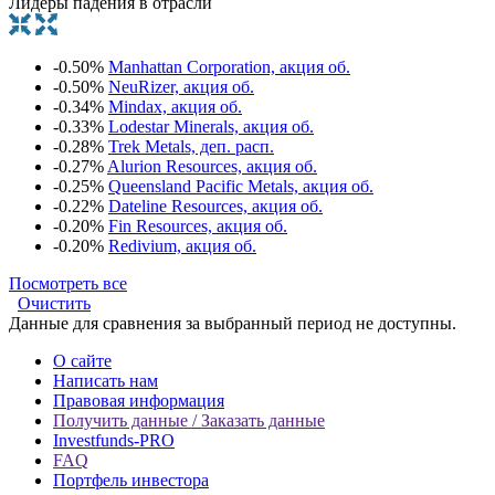
Лидеры падения в отрасли
-0.50%
Manhattan Corporation, акция об.
-0.50%
NeuRizer, акция об.
-0.34%
Mindax, акция об.
-0.33%
Lodestar Minerals, акция об.
-0.28%
Trek Metals, деп. расп.
-0.27%
Alurion Resources, акция об.
-0.25%
Queensland Pacific Metals, акция об.
-0.22%
Dateline Resources, акция об.
-0.20%
Fin Resources, акция об.
-0.20%
Redivium, акция об.
Посмотреть все
Очистить
Данные для сравнения за выбранный период не доступны.
О сайте
Написать нам
Правовая информация
Получить данные / Заказать данные
Investfunds-PRO
FAQ
Портфель инвестора