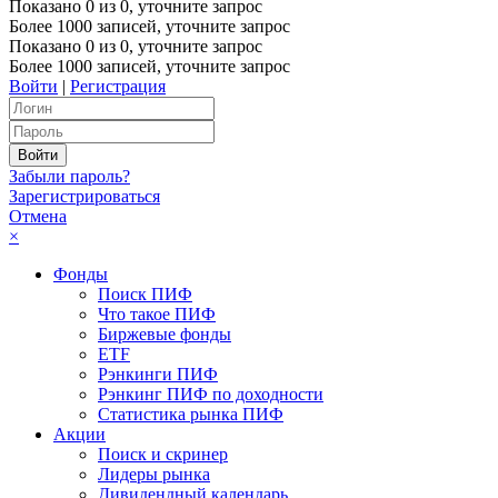
Показано
0
из
0
, уточните запрос
Более 1000 записей, уточните запрос
Показано
0
из
0
, уточните запрос
Более 1000 записей, уточните запрос
Войти
|
Регистрация
Забыли пароль?
Зарегистрироваться
Отмена
×
Фонды
Поиск ПИФ
Что такое ПИФ
Биржевые фонды
ETF
Рэнкинги ПИФ
Рэнкинг ПИФ по доходности
Статистика рынка ПИФ
Акции
Поиск и скринер
Лидеры рынка
Дивидендный календарь