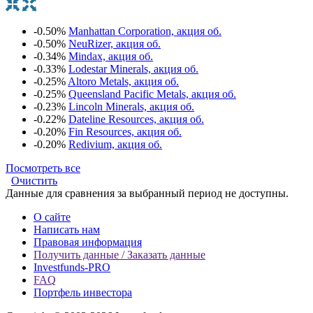
-0.50%
Manhattan Corporation, акция об.
-0.50%
NeuRizer, акция об.
-0.34%
Mindax, акция об.
-0.33%
Lodestar Minerals, акция об.
-0.25%
Altoro Metals, акция об.
-0.25%
Queensland Pacific Metals, акция об.
-0.23%
Lincoln Minerals, акция об.
-0.22%
Dateline Resources, акция об.
-0.20%
Fin Resources, акция об.
-0.20%
Redivium, акция об.
Посмотреть все
Очистить
Данные для сравнения за выбранный период не доступны.
О сайте
Написать нам
Правовая информация
Получить данные / Заказать данные
Investfunds-PRO
FAQ
Портфель инвестора