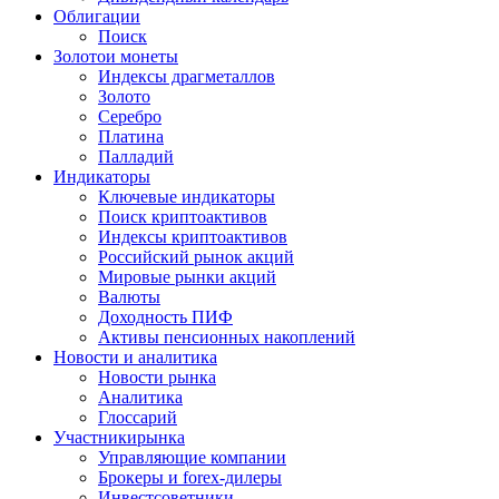
Облигации
Поиск
Золото
и монеты
Индексы драгметаллов
Золото
Серебро
Платина
Палладий
Индикаторы
Ключевые индикаторы
Поиск криптоактивов
Индексы криптоактивов
Российский рынок акций
Мировые рынки акций
Валюты
Доходность ПИФ
Активы пенсионных накоплений
Новости и аналитика
Новости рынка
Аналитика
Глоссарий
Участники
рынка
Управляющие компании
Брокеры и forex-дилеры
Инвестсоветники