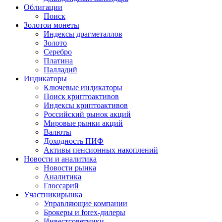
Облигации
Поиск
Золото
и монеты
Индексы драгметаллов
Золото
Серебро
Платина
Палладий
Индикаторы
Ключевые индикаторы
Поиск криптоактивов
Индексы криптоактивов
Российский рынок акций
Мировые рынки акций
Валюты
Доходность ПИФ
Активы пенсионных накоплений
Новости и аналитика
Новости рынка
Аналитика
Глоссарий
Участники
рынка
Управляющие компании
Брокеры и forex-дилеры
Инвестсоветники