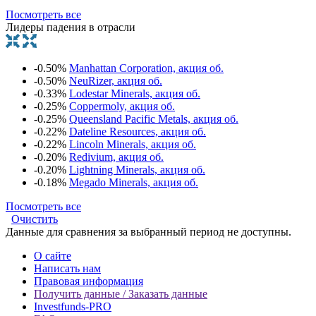
Посмотреть все
Лидеры падения в отрасли
-0.50%
Manhattan Corporation, акция об.
-0.50%
NeuRizer, акция об.
-0.33%
Lodestar Minerals, акция об.
-0.25%
Coppermoly, акция об.
-0.25%
Queensland Pacific Metals, акция об.
-0.22%
Dateline Resources, акция об.
-0.22%
Lincoln Minerals, акция об.
-0.20%
Redivium, акция об.
-0.20%
Lightning Minerals, акция об.
-0.18%
Megado Minerals, акция об.
Посмотреть все
Очистить
Данные для сравнения за выбранный период не доступны.
О сайте
Написать нам
Правовая информация
Получить данные / Заказать данные
Investfunds-PRO