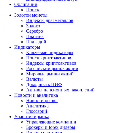
Облигации
Поиск
Золото
и монеты
Индексы драгметаллов
Золото
Серебро
Платина
Палладий
Индикаторы
Ключевые индикаторы
Поиск криптоактивов
Индексы криптоактивов
Российский рынок акций
Мировые рынки акций
Валюты
Доходность ПИФ
Активы пенсионных накоплений
Новости и аналитика
Новости рынка
Аналитика
Глоссарий
Участники
рынка
Управляющие компании
Брокеры и forex-дилеры
Инвестсоветники