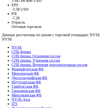
3 947.68 млн USD
EPS
-3.58 USD
P/E
-7.28
Отрасль
Оптовая торговля
Данные рассчитаны по ценам с торговой площадки: NYSE
NYSE
NYSE
СПБ Биржа
СПБ биржа. Основная сессия
СПБ биржа. Утренняя сессия
СПБ биржа. Вечерняя дополнительная сессия
Франкфуртская ФБ
Мюнхенская ФБ
Дюссельдорфская ФБ
Штутгартская ФБ
Гамбургская ФБ
Ганноверская ФБ
Мексиканская ФБ
NYSE Arca
ITS