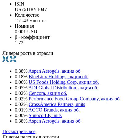
ISIN
US76118Y1047
Количество
151.43 млн шт
Номинал
0.001 USD
β - коэффициент
1.72
Лидеры роста в отрасли
0.38%
Aspen Aerogels, акция об.
0.18%
BlueLinx Holdings, акция об.
0.06%
US Foods Holding Corp, акция об.
0.05%
ADI Global Distribution, акция об.
0.02%
Cencora, акция об.
0.02%
Performance Food Group Company, акция об.
0.02%
CrossAmerica Partners, units
0.01%
ACCO Brands, акция об.
0.00%
Sunoco LP, units
0.38%
Aspen Aerogels, акция об.
Посмотреть все
Лидеры падения в отрасли