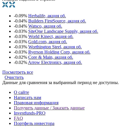
-0.09%
Herbalife, акция об.
-0.04%
Builders FirstSource, акция об.
-0.04%
Watsco, акция об.
-0.03%
SiteOne Landscape Supply, акция об.
-0.03%
World Kinect, акция об.
-0.03%
Gold.com, акция об.
-0.03%
Worthington Steel, акция об.
-0.03%
Ryerson Holding Corp, акция об.
-0.02%
Core & Main, акция об.
-0.02%
Arrow Electronics, акция об.
Посмотреть все
Очистить
Данные для сравнения за выбранный период не доступны.
О сайте
Написать нам
Правовая информация
Получить данные / Заказать данные
Investfunds-PRO
FAQ
Портфель инвестора