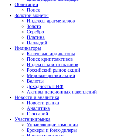
Облигации
Поиск
Золото
и монеты
Индексы драгметаллов
Золото
Серебро
Платина
Палладий
Индикаторы
Ключевые индикаторы
Поиск криптоактивов
Индексы криптоактивов
Российский рынок акций
Мировые рынки акций
Валюты
Доходность ПИФ
Активы пенсионных накоплений
Новости и аналитика
Новости рынка
Аналитика
Глоссарий
Участники
рынка
Управляющие компании
Брокеры и forex-дилеры
Инвестсоветники