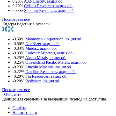
0.20%
AXP Energy, акция об.
0.20%
Celsius Resources, акция об.
0.33%
Superior Resources, акция об.
Посмотреть все
Лидеры падения в отрасли
-0.50%
Manhattan Corporation, акция об.
-0.50%
NeuRizer, акция об.
-0.34%
Mindax, акция об.
-0.33%
Lodestar Minerals, акция об.
-0.25%
Altoro Metals, акция об.
-0.25%
Queensland Pacific Metals, акция об.
-0.23%
Lincoln Minerals, акция об.
-0.22%
Dateline Resources, акция об.
-0.20%
Fin Resources, акция об.
-0.20%
Redivium, акция об.
Посмотреть все
Очистить
Данные для сравнения за выбранный период не доступны.
О сайте
Написать нам