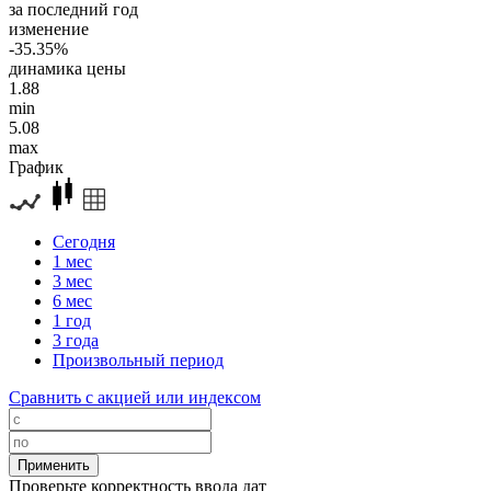
за последний год
изменение
-35.35%
динамика цены
1.88
min
5.08
max
График
Сегодня
1 мес
3 мес
6 мес
1 год
3 года
Произвольный период
Сравнить с акцией или индексом
Проверьте корректность ввода дат