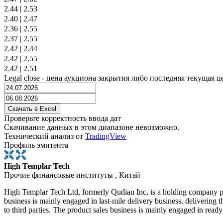
2.44
|
2.53
2.40
|
2.47
2.36
|
2.55
2.37
|
2.55
2.42
|
2.44
2.42
|
2.55
2.42
|
2.51
Legal close - цена аукциона закрытия либо последняя текущая ц
Проверьте корректность ввода дат
Скачивание данных в этом диапазоне невозможно.
Технический анализ от
TradingView
Профиль эмитента
High Templar Tech
Прочие финансовые институты , Китай
High Templar Tech Ltd, formerly Qudian Inc, is a holding company pri
business is mainly engaged in last-mile delivery business, delivering 
to third parties. The product sales business is mainly engaged in re