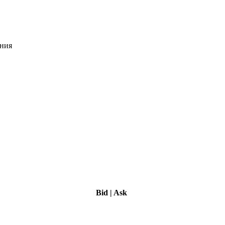
ения
Bid
|
Ask