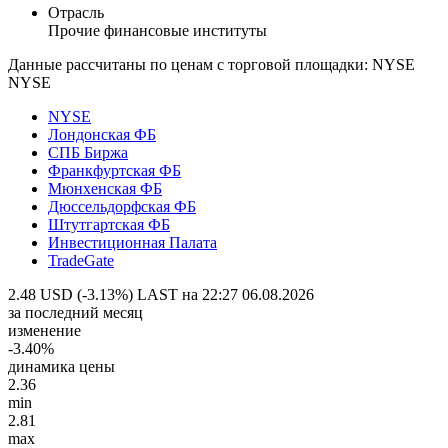
Отрасль
Прочие финансовые институты
Данные рассчитаны по ценам с торговой площадки: NYSE
NYSE
NYSE
Лондонская ФБ
СПБ Биржа
Франкфуртская ФБ
Мюнхенская ФБ
Дюссельдорфская ФБ
Штутгартская ФБ
Инвестиционная Палата
TradeGate
2.48 USD (-3.13%)
LAST на 22:27 06.08.2026
за последний месяц
изменение
-3.40%
динамика цены
2.36
min
2.81
max