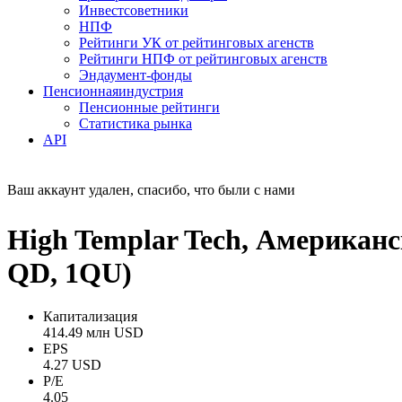
Инвестсоветники
НПФ
Рейтинги УК от рейтинговых агенств
Рейтинги НПФ от рейтинговых агенств
Эндаумент-фонды
Пенсионная
индустрия
Пенсионные рейтинги
Статистика рынка
API
Ваш аккаунт удален, спасибо, что были с нами
High Templar Tech, Американс
QD, 1QU)
Капитализация
414.49 млн USD
EPS
4.27 USD
P/E
4.05