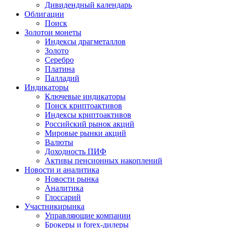
Дивидендный календарь
Облигации
Поиск
Золото
и монеты
Индексы драгметаллов
Золото
Серебро
Платина
Палладий
Индикаторы
Ключевые индикаторы
Поиск криптоактивов
Индексы криптоактивов
Российский рынок акций
Мировые рынки акций
Валюты
Доходность ПИФ
Активы пенсионных накоплений
Новости и аналитика
Новости рынка
Аналитика
Глоссарий
Участники
рынка
Управляющие компании
Брокеры и forex-дилеры