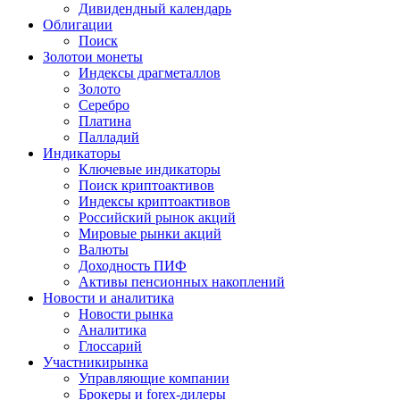
Дивидендный календарь
Облигации
Поиск
Золото
и монеты
Индексы драгметаллов
Золото
Серебро
Платина
Палладий
Индикаторы
Ключевые индикаторы
Поиск криптоактивов
Индексы криптоактивов
Российский рынок акций
Мировые рынки акций
Валюты
Доходность ПИФ
Активы пенсионных накоплений
Новости и аналитика
Новости рынка
Аналитика
Глоссарий
Участники
рынка
Управляющие компании
Брокеры и forex-дилеры