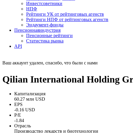
Инвестсоветники
НПФ
Рейтинги УК от рейтинговых агенств
Рейтинги НПФ от рейтинговых агенств
Эндаумент-фонды
Пенсионная
индустрия
Пенсионные рейтинги
Статистика рынка
API
Ваш аккаунт удален, спасибо, что были с нами
Qilian International Holdin
Капитализация
60.27 млн USD
EPS
-0.16 USD
P/E
-1.84
Отрасль
Производство лекарств и биотехнологии