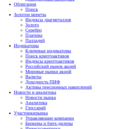
Облигации
Поиск
Золото
и монеты
Индексы драгметаллов
Золото
Серебро
Платина
Палладий
Индикаторы
Ключевые индикаторы
Поиск криптоактивов
Индексы криптоактивов
Российский рынок акций
Мировые рынки акций
Валюты
Доходность ПИФ
Активы пенсионных накоплений
Новости и аналитика
Новости рынка
Аналитика
Глоссарий
Участники
рынка
Управляющие компании
Брокеры и forex-дилеры
Инвестсоветники