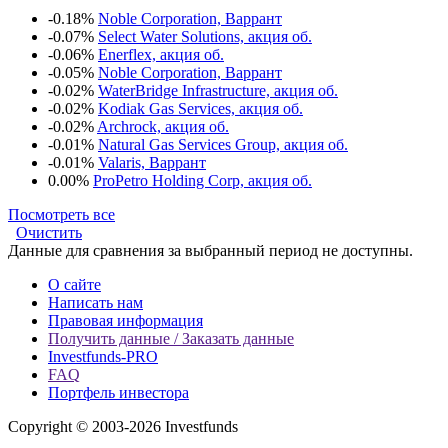
-0.18%
Noble Corporation, Варрант
-0.07%
Select Water Solutions, акция об.
-0.06%
Enerflex, акция об.
-0.05%
Noble Corporation, Варрант
-0.02%
WaterBridge Infrastructure, акция об.
-0.02%
Kodiak Gas Services, акция об.
-0.02%
Archrock, акция об.
-0.01%
Natural Gas Services Group, акция об.
-0.01%
Valaris, Варрант
0.00%
ProPetro Holding Corp, акция об.
Посмотреть все
Очистить
Данные для сравнения за выбранный период не доступны.
О сайте
Написать нам
Правовая информация
Получить данные / Заказать данные
Investfunds-PRO
FAQ
Портфель инвестора
Copyright © 2003-2026 Investfunds