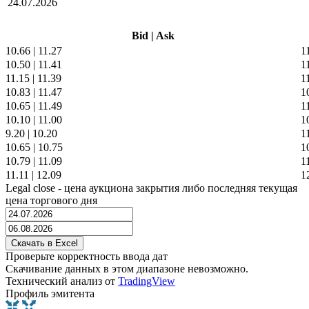
24.07.2026
Bid
|
Ask
10.66
|
11.27
1
10.50
|
11.41
1
11.15
|
11.39
1
10.83
|
11.47
1
10.65
|
11.49
1
10.10
|
11.00
1
9.20
|
10.20
1
10.65
|
10.75
1
10.79
|
11.09
1
11.11
|
12.09
1
Legal close - цена аукциона закрытия либо последняя текущая
цена торгового дня
Проверьте корректность ввода дат
Скачивание данных в этом диапазоне невозможно.
Технический анализ от
TradingView
Профиль эмитента