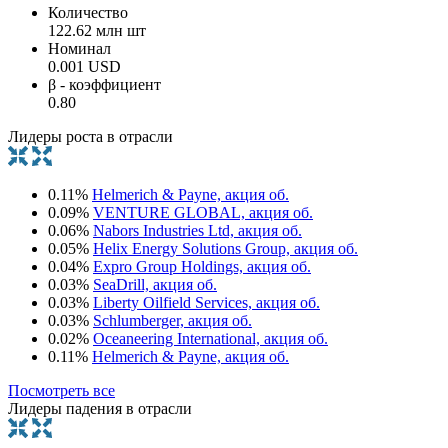
Количество
122.62 млн шт
Номинал
0.001 USD
β - коэффициент
0.80
Лидеры роста в отрасли
0.11%
Helmerich & Payne, акция об.
0.09%
VENTURE GLOBAL, акция об.
0.06%
Nabors Industries Ltd, акция об.
0.05%
Helix Energy Solutions Group, акция об.
0.04%
Expro Group Holdings, акция об.
0.03%
SeaDrill, акция об.
0.03%
Liberty Oilfield Services, акция об.
0.03%
Schlumberger, акция об.
0.02%
Oceaneering International, акция об.
0.11%
Helmerich & Payne, акция об.
Посмотреть все
Лидеры падения в отрасли