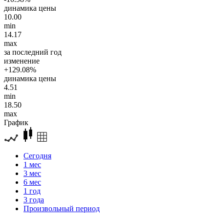
динамика цены
10.00
min
14.17
max
за последний год
изменение
+129.08%
динамика цены
4.51
min
18.50
max
График
Сегодня
1 мес
3 мес
6 мес
1 год
3 года
Произвольный период