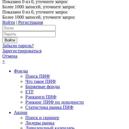
Показано
0
из
0
, уточните запрос
Более 1000 записей, уточните запрос
Показано
0
из
0
, уточните запрос
Более 1000 записей, уточните запрос
Войти
|
Регистрация
Забыли пароль?
Зарегистрироваться
Отмена
×
Фонды
Поиск ПИФ
Что такое ПИФ
Биржевые фонды
ETF
Рэнкинги ПИФ
Рэнкинг ПИФ по доходности
Статистика рынка ПИФ
Акции
Поиск и скринер
Лидеры рынка
Дивидендный календарь