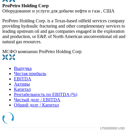
ProPetro Holding Corp
Оборудование и услуги для добычи нефти и газа , США
ProPetro Holding Corp. is a Texas-based oilfield services company
providing hydraulic fracturing and other complementary services to
leading upstream oil and gas companies engaged in the exploration
and production, or E&P, of North American unconventional oil and
natural gas resources.
МСФО компании ProPetro Holding Corp
Выручка
Чистая прибыль
EBITDA
Активы
Капитал
Рентабельность по EBITDA (%)
Чистый долг / EBITDA
Общий долг / Капитал
1750000000 USD