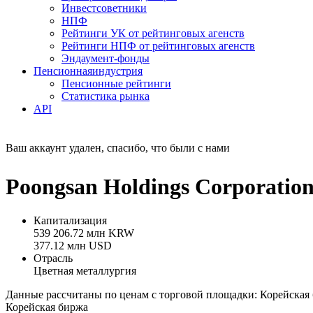
Инвестсоветники
НПФ
Рейтинги УК от рейтинговых агенств
Рейтинги НПФ от рейтинговых агенств
Эндаумент-фонды
Пенсионная
индустрия
Пенсионные рейтинги
Статистика рынка
API
Ваш аккаунт удален, спасибо, что были с нами
Poongsan Holdings Corporatio
Капитализация
539 206.72 млн KRW
377.12 млн USD
Отрасль
Цветная металлургия
Данные рассчитаны по ценам с торговой площадки: Корейская
Корейская биржа