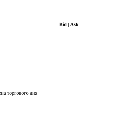
Bid
|
Ask
ена торгового дня