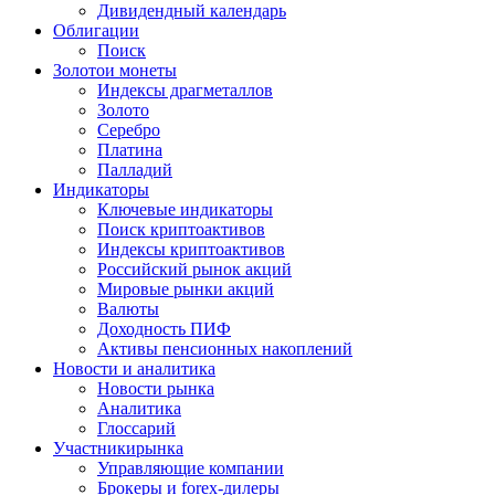
Дивидендный календарь
Облигации
Поиск
Золото
и монеты
Индексы драгметаллов
Золото
Серебро
Платина
Палладий
Индикаторы
Ключевые индикаторы
Поиск криптоактивов
Индексы криптоактивов
Российский рынок акций
Мировые рынки акций
Валюты
Доходность ПИФ
Активы пенсионных накоплений
Новости и аналитика
Новости рынка
Аналитика
Глоссарий
Участники
рынка
Управляющие компании
Брокеры и forex-дилеры