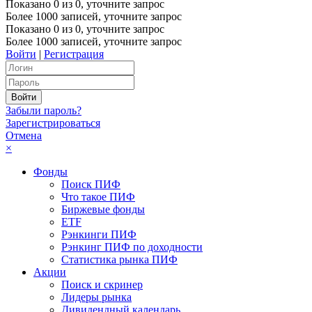
Показано
0
из
0
, уточните запрос
Более 1000 записей, уточните запрос
Показано
0
из
0
, уточните запрос
Более 1000 записей, уточните запрос
Войти
|
Регистрация
Забыли пароль?
Зарегистрироваться
Отмена
×
Фонды
Поиск ПИФ
Что такое ПИФ
Биржевые фонды
ETF
Рэнкинги ПИФ
Рэнкинг ПИФ по доходности
Статистика рынка ПИФ
Акции
Поиск и скринер
Лидеры рынка
Дивидендный календарь