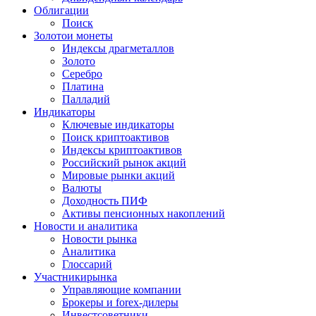
Облигации
Поиск
Золото
и монеты
Индексы драгметаллов
Золото
Серебро
Платина
Палладий
Индикаторы
Ключевые индикаторы
Поиск криптоактивов
Индексы криптоактивов
Российский рынок акций
Мировые рынки акций
Валюты
Доходность ПИФ
Активы пенсионных накоплений
Новости и аналитика
Новости рынка
Аналитика
Глоссарий
Участники
рынка
Управляющие компании
Брокеры и forex-дилеры
Инвестсоветники