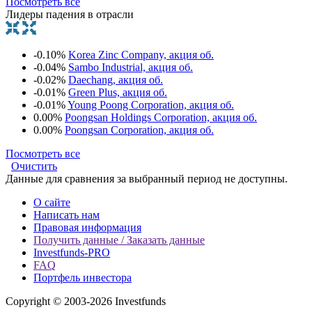
Посмотреть все
Лидеры падения в отрасли
-0.10%
Korea Zinc Company, акция об.
-0.04%
Sambo Industrial, акция об.
-0.02%
Daechang, акция об.
-0.01%
Green Plus, акция об.
-0.01%
Young Poong Corporation, акция об.
0.00%
Poongsan Holdings Corporation, акция об.
0.00%
Poongsan Corporation, акция об.
Посмотреть все
Очистить
Данные для сравнения за выбранный период не доступны.
О сайте
Написать нам
Правовая информация
Получить данные / Заказать данные
Investfunds-PRO
FAQ
Портфель инвестора
Copyright © 2003-2026 Investfunds