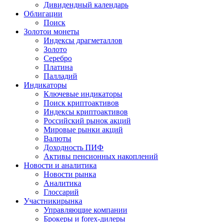
Дивидендный календарь
Облигации
Поиск
Золото
и монеты
Индексы драгметаллов
Золото
Серебро
Платина
Палладий
Индикаторы
Ключевые индикаторы
Поиск криптоактивов
Индексы криптоактивов
Российский рынок акций
Мировые рынки акций
Валюты
Доходность ПИФ
Активы пенсионных накоплений
Новости и аналитика
Новости рынка
Аналитика
Глоссарий
Участники
рынка
Управляющие компании
Брокеры и forex-дилеры