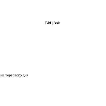
Bid
|
Ask
ена торгового дня