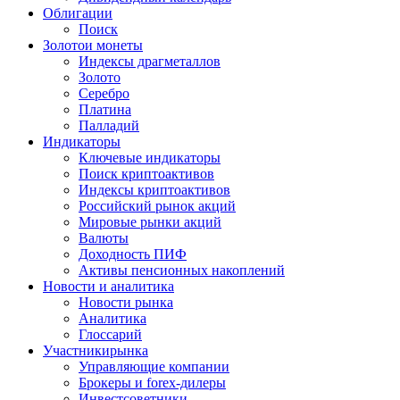
Облигации
Поиск
Золото
и монеты
Индексы драгметаллов
Золото
Серебро
Платина
Палладий
Индикаторы
Ключевые индикаторы
Поиск криптоактивов
Индексы криптоактивов
Российский рынок акций
Мировые рынки акций
Валюты
Доходность ПИФ
Активы пенсионных накоплений
Новости и аналитика
Новости рынка
Аналитика
Глоссарий
Участники
рынка
Управляющие компании
Брокеры и forex-дилеры
Инвестсоветники