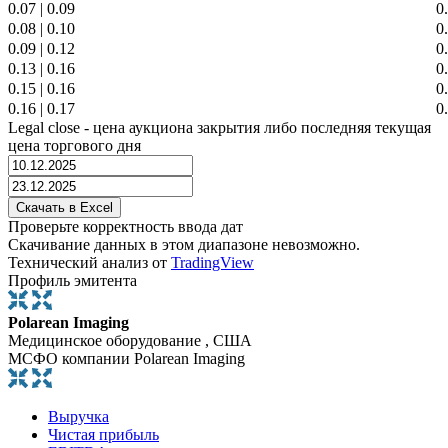
0.07
|
0.09
0
0.08
|
0.10
0
0.09
|
0.12
0
0.13
|
0.16
0
0.15
|
0.16
0
0.16
|
0.17
0
Legal close - цена аукциона закрытия либо последняя текущая
цена торгового дня
Проверьте корректность ввода дат
Скачивание данных в этом диапазоне невозможно.
Технический анализ от
TradingView
Профиль эмитента
Polarean Imaging
Медицинское оборудование , США
МСФО компании Polarean Imaging
Выручка
Чистая прибыль