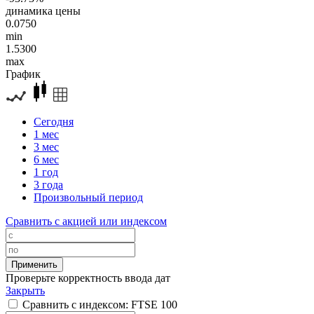
динамика цены
0.0750
min
1.5300
max
График
Сегодня
1 мес
3 мес
6 мес
1 год
3 года
Произвольный период
Сравнить с акцией или индексом
Проверьте корректность ввода дат
Закрыть
Сравнить с индексом: FTSE 100