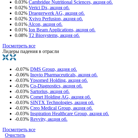
0.03%
Cambridge Nutritional Sciences, акция об.
0.02%
Verici Dx, акция об.
0.02%
Draegerwerk AG, акция об.
0.02%
Xvivo Perfusion, акция об.
0.01%
Alcon, акция об.
0.01%
Ion Beam Applications, акция об.
0.08%
T2 Biosystems, акция об.
Посмотреть все
Лидеры падения в отрасли
-0.07%
DMS Group, акция об.
-0.06%
Inovio Pharmaceuticals, акция об.
-0.03%
Ypsomed Holding, акция об.
-0.03%
Co-Diagnostics, акция об.
-0.03%
Sartorius, акция об.
-0.03%
Comet Holding AG, акция об.
-0.03%
SINTX Technologies, акция об.
-0.03%
Creo Medical Group, акция об.
-0.03%
Inspiration Healthcare Group, акция об.
-0.03%
Revvity, акция об.
Посмотреть все
Очистить