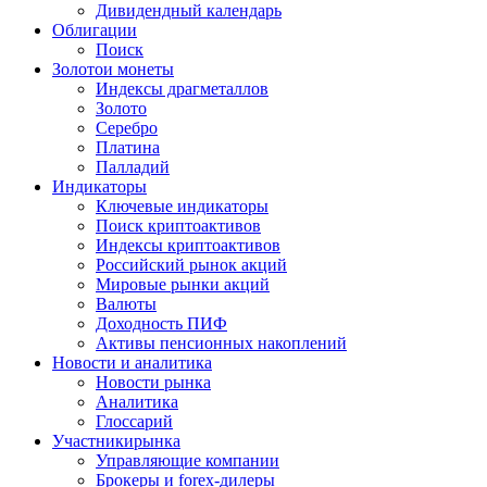
Дивидендный календарь
Облигации
Поиск
Золото
и монеты
Индексы драгметаллов
Золото
Серебро
Платина
Палладий
Индикаторы
Ключевые индикаторы
Поиск криптоактивов
Индексы криптоактивов
Российский рынок акций
Мировые рынки акций
Валюты
Доходность ПИФ
Активы пенсионных накоплений
Новости и аналитика
Новости рынка
Аналитика
Глоссарий
Участники
рынка
Управляющие компании
Брокеры и forex-дилеры