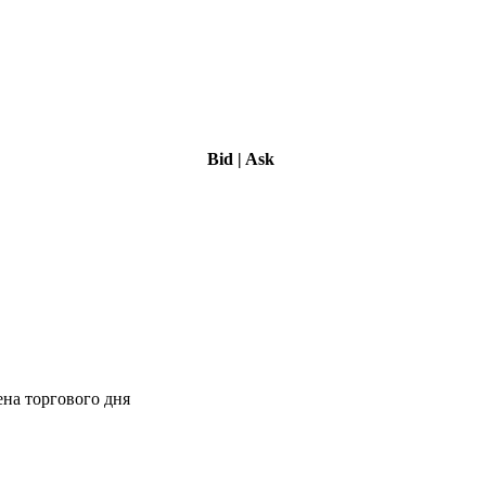
Bid
|
Ask
ена торгового дня