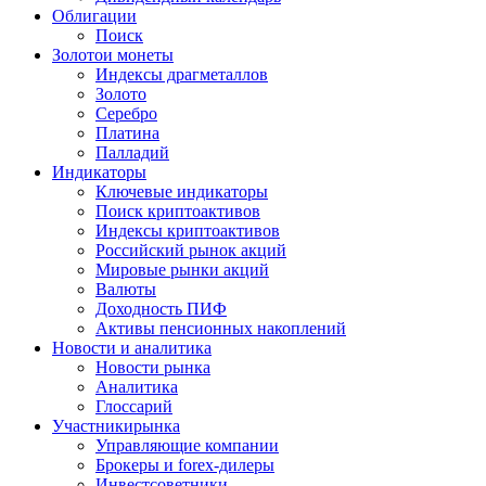
Облигации
Поиск
Золото
и монеты
Индексы драгметаллов
Золото
Серебро
Платина
Палладий
Индикаторы
Ключевые индикаторы
Поиск криптоактивов
Индексы криптоактивов
Российский рынок акций
Мировые рынки акций
Валюты
Доходность ПИФ
Активы пенсионных накоплений
Новости и аналитика
Новости рынка
Аналитика
Глоссарий
Участники
рынка
Управляющие компании
Брокеры и forex-дилеры
Инвестсоветники