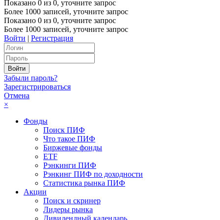
Показано
0
из
0
, уточните запрос
Более 1000 записей, уточните запрос
Показано
0
из
0
, уточните запрос
Более 1000 записей, уточните запрос
Войти
|
Регистрация
Забыли пароль?
Зарегистрироваться
Отмена
×
Фонды
Поиск ПИФ
Что такое ПИФ
Биржевые фонды
ETF
Рэнкинги ПИФ
Рэнкинг ПИФ по доходности
Статистика рынка ПИФ
Акции
Поиск и скринер
Лидеры рынка
Дивидендный календарь