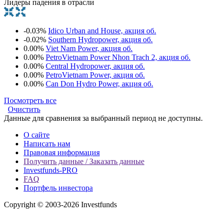
Лидеры падения в отрасли
-0.03%
Idico Urban and House, акция об.
-0.02%
Southern Hydropower, акция об.
0.00%
Viet Nam Power, акция об.
0.00%
PetroVietnam Power Nhon Trach 2, акция об.
0.00%
Central Hydropower, акция об.
0.00%
PetroVietnam Power, акция об.
0.00%
Can Don Hydro Power, акция об.
Посмотреть все
Очистить
Данные для сравнения за выбранный период не доступны.
О сайте
Написать нам
Правовая информация
Получить данные / Заказать данные
Investfunds-PRO
FAQ
Портфель инвестора
Copyright © 2003-2026 Investfunds