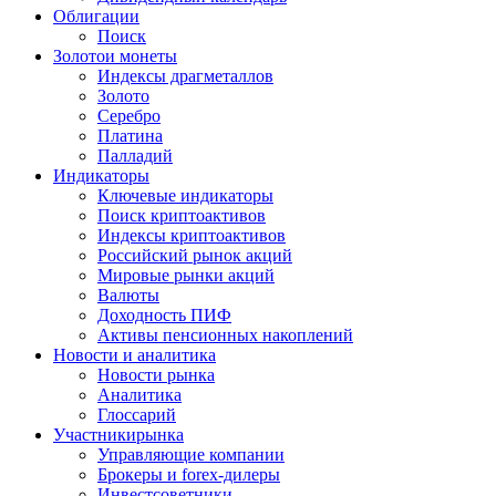
Облигации
Поиск
Золото
и монеты
Индексы драгметаллов
Золото
Серебро
Платина
Палладий
Индикаторы
Ключевые индикаторы
Поиск криптоактивов
Индексы криптоактивов
Российский рынок акций
Мировые рынки акций
Валюты
Доходность ПИФ
Активы пенсионных накоплений
Новости и аналитика
Новости рынка
Аналитика
Глоссарий
Участники
рынка
Управляющие компании
Брокеры и forex-дилеры
Инвестсоветники