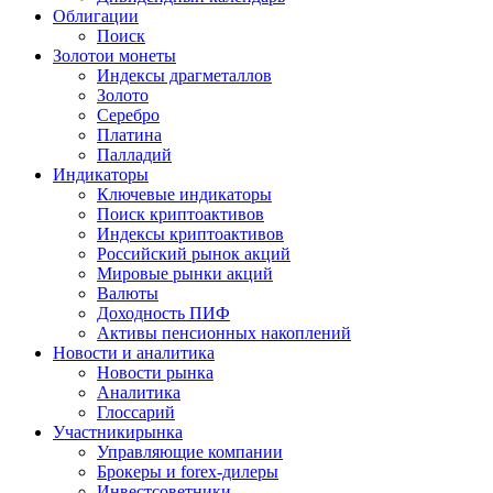
Облигации
Поиск
Золото
и монеты
Индексы драгметаллов
Золото
Серебро
Платина
Палладий
Индикаторы
Ключевые индикаторы
Поиск криптоактивов
Индексы криптоактивов
Российский рынок акций
Мировые рынки акций
Валюты
Доходность ПИФ
Активы пенсионных накоплений
Новости и аналитика
Новости рынка
Аналитика
Глоссарий
Участники
рынка
Управляющие компании
Брокеры и forex-дилеры
Инвестсоветники