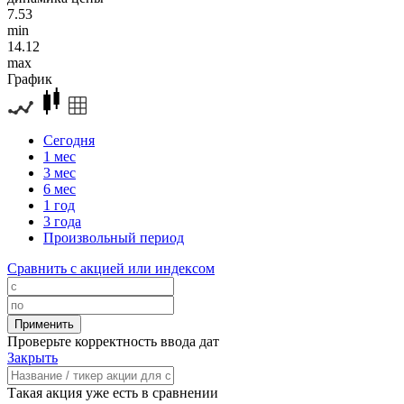
7.53
min
14.12
max
График
Сегодня
1 мес
3 мес
6 мес
1 год
3 года
Произвольный период
Сравнить с акцией или индексом
Проверьте корректность ввода дат
Закрыть
Такая акция уже есть в сравнении