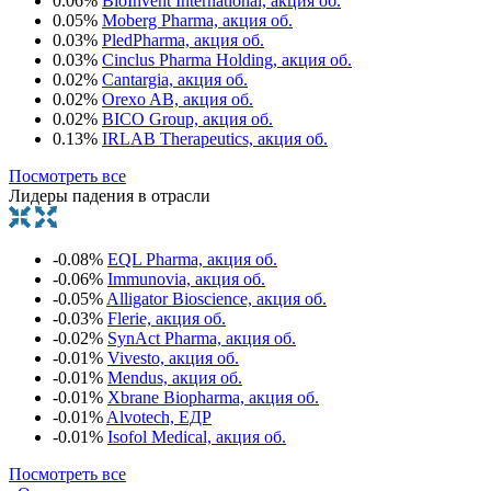
0.06%
BioInvent International, акция об.
0.05%
Moberg Pharma, акция об.
0.03%
PledPharma, акция об.
0.03%
Cinclus Pharma Holding, акция об.
0.02%
Cantargia, акция об.
0.02%
Orexo AB, акция об.
0.02%
BICO Group, акция об.
0.13%
IRLAB Therapeutics, акция об.
Посмотреть все
Лидеры падения в отрасли
-0.08%
EQL Pharma, акция об.
-0.06%
Immunovia, акция об.
-0.05%
Alligator Bioscience, акция об.
-0.03%
Flerie, акция об.
-0.02%
SynAct Pharma, акция об.
-0.01%
Vivesto, акция об.
-0.01%
Mendus, акция об.
-0.01%
Xbrane Biopharma, акция об.
-0.01%
Alvotech, ЕДР
-0.01%
Isofol Medical, акция об.
Посмотреть все