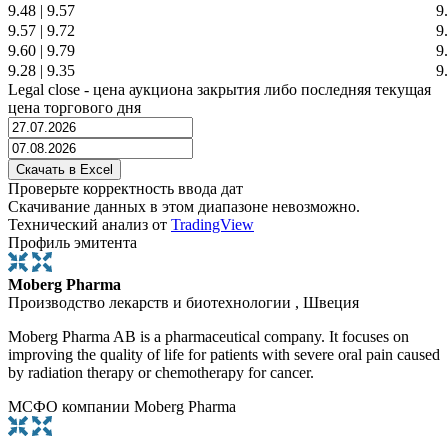
9.48
|
9.57
9
9.57
|
9.72
9
9.60
|
9.79
9
9.28
|
9.35
9
Legal close - цена аукциона закрытия либо последняя текущая
цена торгового дня
Проверьте корректность ввода дат
Скачивание данных в этом диапазоне невозможно.
Технический анализ от
TradingView
Профиль эмитента
Moberg Pharma
Производство лекарств и биотехнологии , Швеция
Moberg Pharma AB is a pharmaceutical company. It focuses on
improving the quality of life for patients with severe oral pain caused
by radiation therapy or chemotherapy for cancer.
МСФО компании Moberg Pharma