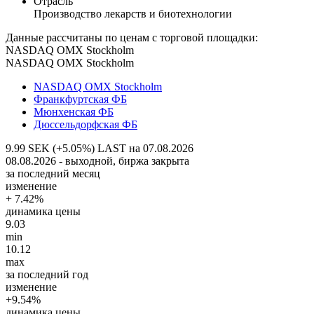
Отрасль
Производство лекарств и биотехнологии
Данные рассчитаны по ценам с торговой площадки:
NASDAQ OMX Stockholm
NASDAQ OMX Stockholm
NASDAQ OMX Stockholm
Франкфуртская ФБ
Мюнхенская ФБ
Дюссельдорфская ФБ
9.99 SEK (+5.05%)
LAST на 07.08.2026
08.08.2026 - выходной, биржа закрыта
за последний месяц
изменение
+ 7.42%
динамика цены
9.03
min
10.12
max
за последний год
изменение
+9.54%
динамика цены