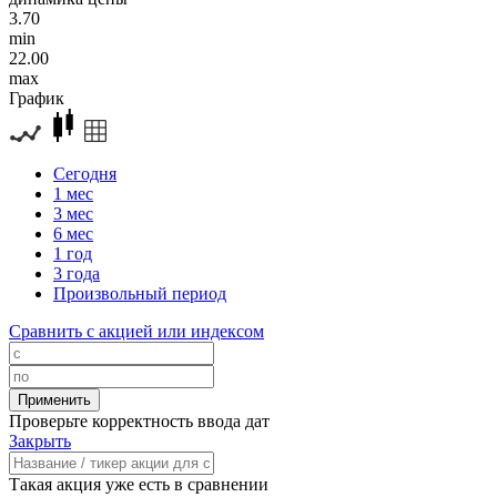
3.70
min
22.00
max
График
Сегодня
1 мес
3 мес
6 мес
1 год
3 года
Произвольный период
Сравнить с акцией или индексом
Проверьте корректность ввода дат
Закрыть
Такая акция уже есть в сравнении