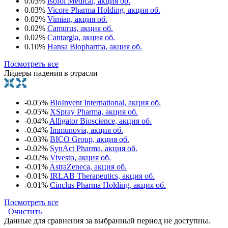
0.03%
Isofol Medical, акция об.
0.03%
Vicore Pharma Holding, акция об.
0.02%
Vimian, акция об.
0.02%
Camurus, акция об.
0.02%
Cantargia, акция об.
0.10%
Hansa Biopharma, акция об.
Посмотреть все
Лидеры падения в отрасли
-0.05%
BioInvent International, акция об.
-0.05%
XSpray Pharma, акция об.
-0.04%
Alligator Bioscience, акция об.
-0.04%
Immunovia, акция об.
-0.03%
BICO Group, акция об.
-0.02%
SynAct Pharma, акция об.
-0.02%
Vivesto, акция об.
-0.01%
AstraZeneca, акция об.
-0.01%
IRLAB Therapeutics, акция об.
-0.01%
Cinclus Pharma Holding, акция об.
Посмотреть все
Очистить
Данные для сравнения за выбранный период не доступны.