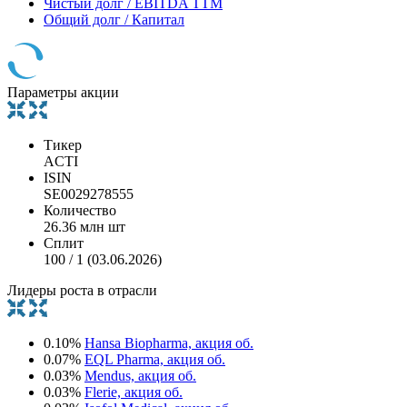
Чистый долг / EBITDA TTM
Общий долг / Капитал
Параметры акции
Тикер
ACTI
ISIN
SE0029278555
Количество
26.36 млн шт
Сплит
100 / 1 (03.06.2026)
Лидеры роста в отрасли
0.10%
Hansa Biopharma, акция об.
0.07%
EQL Pharma, акция об.
0.03%
Mendus, акция об.
0.03%
Flerie, акция об.