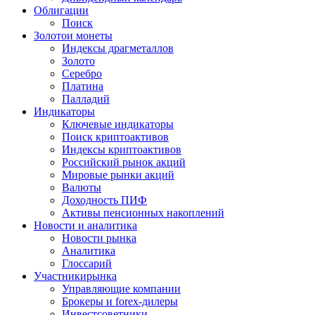
Облигации
Поиск
Золото
и монеты
Индексы драгметаллов
Золото
Серебро
Платина
Палладий
Индикаторы
Ключевые индикаторы
Поиск криптоактивов
Индексы криптоактивов
Российский рынок акций
Мировые рынки акций
Валюты
Доходность ПИФ
Активы пенсионных накоплений
Новости и аналитика
Новости рынка
Аналитика
Глоссарий
Участники
рынка
Управляющие компании
Брокеры и forex-дилеры
Инвестсоветники