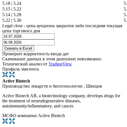
5.18
|
5.24
5
5.15
|
5.22
5
5.14
|
5.28
5
5.22
|
5.30
5
Legal close - цена аукциона закрытия либо последняя текущая
цена торгового дня
Проверьте корректность ввода дат
Скачивание данных в этом диапазоне невозможно.
Технический анализ от
TradingView
Профиль эмитента
Active Biotech
Производство лекарств и биотехнологии , Швеция
Active Biotech AB, a biotechnology company, develops drugs for
the treatment of neurodegenerative diseases,
autoimmunity/inflammatory, and cancer.
МСФО компании Active Biotech