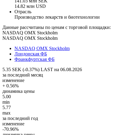
141.03 млн SEK
14.82 млн USD
Отрасль
Производство лекарств и биотехнологии
Данные рассчитаны по ценам с торговой площадки:
NASDAQ OMX Stockholm
NASDAQ OMX Stockholm
NASDAQ OMX Stockholm
Лондонская ФБ
Франкфуртская ФБ
5.35 SEK (-0.37%)
LAST на 06.08.2026
за последний месяц
изменение
+ 0.56%
динамика цены
5.00
min
5.77
max
за последний год
изменение
-70.96%
динамика цены