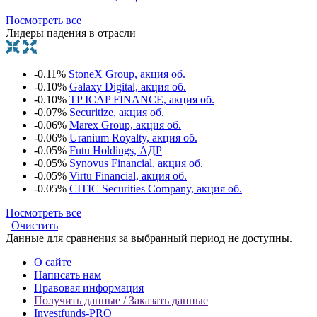
Посмотреть все
Лидеры падения в отрасли
-0.11%
StoneX Group, акция об.
-0.10%
Galaxy Digital, акция об.
-0.10%
TP ICAP FINANCE, акция об.
-0.07%
Securitize, акция об.
-0.06%
Marex Group, акция об.
-0.06%
Uranium Royalty, акция об.
-0.05%
Futu Holdings, АДР
-0.05%
Synovus Financial, акция об.
-0.05%
Virtu Financial, акция об.
-0.05%
CITIC Securities Company, акция об.
Посмотреть все
Очистить
Данные для сравнения за выбранный период не доступны.
О сайте
Написать нам
Правовая информация
Получить данные / Заказать данные
Investfunds-PRO