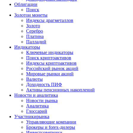
Облигации
Поиск
Золото
и монеты
Индексы драгметаллов
Золото
Серебро
Платина
Палладий
Индикаторы
Ключевые индикаторы
Поиск криптоактивов
Индексы криптоактивов
Российский рынок акций
Мировые рынки акций
Валюты
Доходность ПИФ
Активы пенсионных накоплений
Новости и аналитика
Новости рынка
Аналитика
Глоссарий
Участники
рынка
Управляющие компании
Брокеры и forex-дилеры
Инвестсоветники