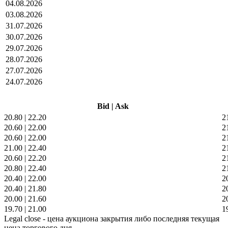
04.08.2026
03.08.2026
31.07.2026
30.07.2026
29.07.2026
28.07.2026
27.07.2026
24.07.2026
Bid
|
Ask
20.80
|
22.20
2
20.60
|
22.00
2
20.60
|
22.00
2
21.00
|
22.40
2
20.60
|
22.20
2
20.80
|
22.40
2
20.40
|
22.00
2
20.40
|
21.80
2
20.00
|
21.60
2
19.70
|
21.00
1
Legal close - цена аукциона закрытия либо последняя текущая
цена торгового дня