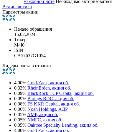
мажорной ноте
Необходимо авторизоваться
Вся аналитика
Параметры акции
Начало обращения
15.02.2024
Тикер
M4I0
ISIN
CA57637G1054
Лидеры роста в отрасли
4.00%
Gold-Zack, акция об.
0.33%
RheinErden, акция об.
0.09%
BlackRock TCP Capital, акция об.
0.09%
Barings BDC, акция об.
0.08%
FS KKR Capital, акция об.
0.06%
Noah Holdings, АДР
0.05%
AMP, акция об.
0.05%
NMFC, акция об.
0.05%
Oaktree Specialty Lending, акция об.
4.00%
Gold-Zack, акция об.