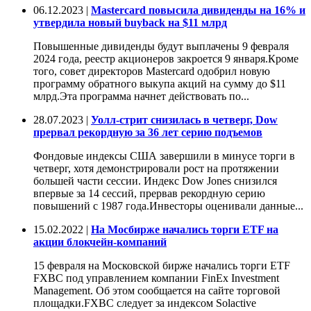
06.12.2023 |
Mastercard повысила дивиденды на 16% и
утвердила новый buyback на $11 млрд
Повышенные дивиденды будут выплачены 9 февраля
2024 года, реестр акционеров закроется 9 января.Кроме
того, совет директоров Mastercard одобрил новую
программу обратного выкупа акций на сумму до $11
млрд.Эта программа начнет действовать по...
28.07.2023 |
Уолл-стрит снизилась в четверг, Dow
прервал рекордную за 36 лет серию подъемов
Фондовые индексы США завершили в минусе торги в
четверг, хотя демонстрировали рост на протяжении
большей части сессии. Индекс Dow Jones снизился
впервые за 14 сессий, прервав рекордную серию
повышений c 1987 года.Инвесторы оценивали данные...
15.02.2022 |
На Мосбирже начались торги ETF на
акции блокчейн-компаний
15 февраля на Московской бирже начались торги ETF
FXBC под управлением компании FinEx Investment
Management. Об этом сообщается на сайте торговой
площадки.FXBC следует за индексом Solactive